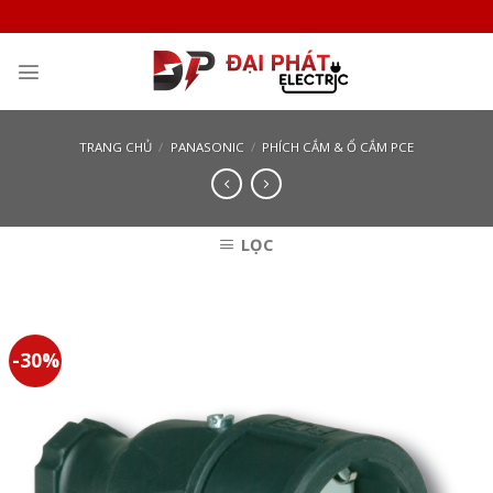
Skip
to
content
TRANG CHỦ
/
PANASONIC
/
PHÍCH CẮM & Ổ CẮM PCE
LỌC
-30%