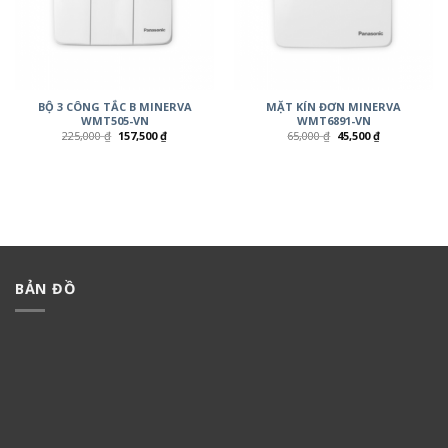
BỘ 3 CÔNG TẮC B MINERVA
MẶT KÍN ĐƠN MINERVA
WMT505-VN
WMT6891-VN
225,000
₫
157,500
₫
65,000
₫
45,500
₫
BẢN ĐỒ