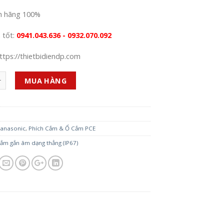
h hãng 100%
á tốt:
0941.043.636 - 0932.070.092
ttps://thietbidiendp.com
MUA HÀNG
anasonic
,
Phích Cắm & Ổ Cắm PCE
ắm gắn âm dạng thẳng (IP67)