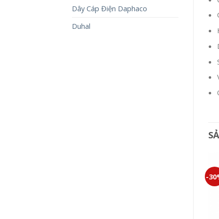
Dây Cáp Điện Daphaco
Duhal
S
-30%
-30%
-3