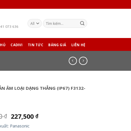
941 073 636
CHỦ
CADIVI
TIN TỨC
BẢNG GIÁ
LIÊN HỆ
N ÂM LOẠI DẠNG THẲNG (IP67) F3132-
00
227,500
₫
₫
xuất: Panasonic