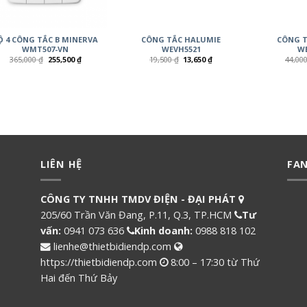
Ộ 4 CÔNG TẮC B MINERVA
CÔNG TẮC HALUMIE
CÔNG T
WMT507-VN
WEVH5521
WE
365,000
₫
255,500
₫
19,500
₫
13,650
₫
44,00
LIÊN HỆ
FA
CÔNG TY TNHH TMDV ĐIỆN - ĐẠI PHÁT
205/60 Trần Văn Đang, P.11, Q.3, TP.HCM
Tư
vấn:
0941 073 636
Kinh doanh:
0988 818 102
lienhe@thietbidiendp.com
https://thietbidiendp.com
8:00 – 17:30 từ Thứ
Hai đến Thứ Bảy