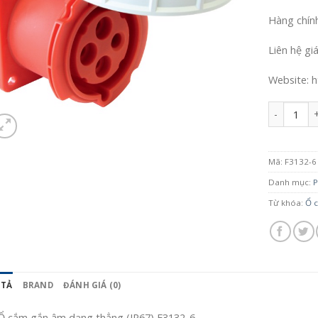
Hàng chín
Liên hệ gi
Website: h
Số lượng
Mã:
F3132-6
Danh mục:
P
Từ khóa:
Ổ c
 TẢ
BRAND
ĐÁNH GIÁ (0)
Ổ cắm gắn âm dạng thẳng (IP67) F3132-6.