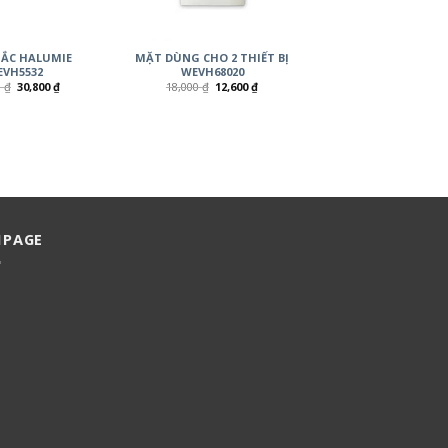
ẮC HALUMIE
MẶT DÙNG CHO 2 THIẾT BỊ
VH5532
WEVH68020
0
₫
30,800
₫
18,000
₫
12,600
₫
NPAGE