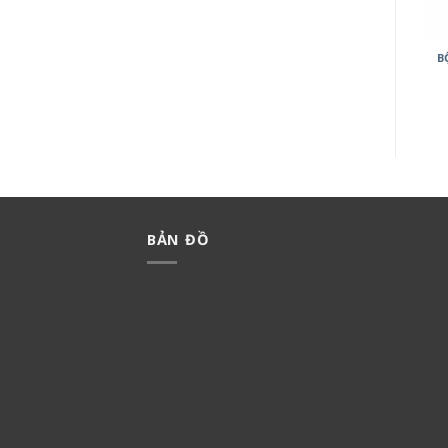
BỘ 2 CÔNG TẮC B MINERVA
BỘ 3 CÔNG TẮC C MINERVA
B
WMT503-VN
WMT506-VN
165,000
₫
115,500
₫
239,000
₫
167,300
₫
BẢN ĐỒ