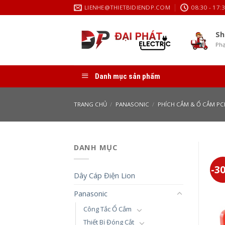
Skip
LIENHE@THIETBIDIENDP.COM
08:30 - 17:
to
content
Sh
Phạ
Danh mục sản phẩm
TRANG CHỦ
/
PANASONIC
/
PHÍCH CẮM & Ổ CẮM PC
DANH MỤC
-3
Dây Cáp Điện Lion
Panasonic
Công Tắc Ổ Cắm
Thiết Bị Đóng Cắt