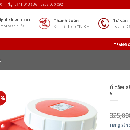
30
0941 043 636 - 0932 070 092
ip dịch vụ COD
Thanh toán
Tư vấn
m vi toàn quốc
Khi nhận hàng TP.HCM
Hotline: 0
TRANG 
E
Ổ CẮM GẮ
6
0%
325,0
Hãng sản 