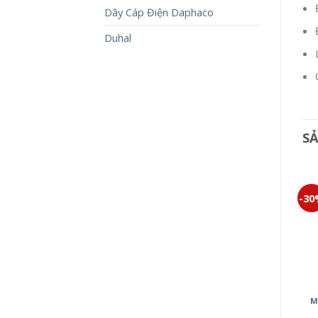
Dây Cáp Điện Daphaco
Duhal
S
-30%
-30%
-3
CÔNG TẮC HALUMIE
WEVH5003
154,000
₫
107,800
₫
BỘ 3 CÔNG TẮC B MINERVA
M
WMT505-VN