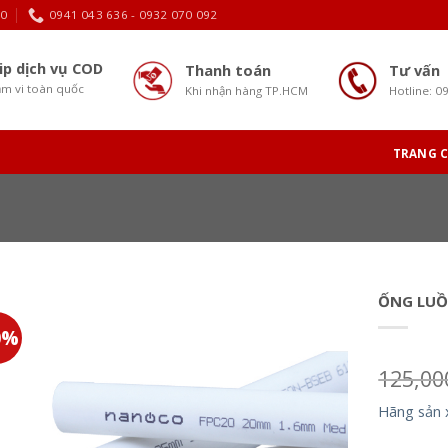
30
0941 043 636 - 0932 070 092
ip dịch vụ COD
Thanh toán
Tư vấn
m vi toàn quốc
Khi nhận hàng TP.HCM
Hotline: 0
TRANG 
ỐNG LUỒ
0%
125,0
Hãng sản 