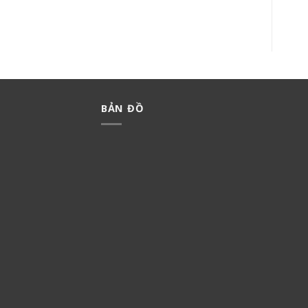
225,000
₫
157,500
₫
BẢN ĐỒ