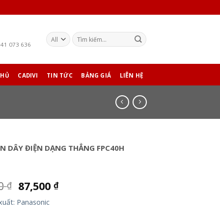
941 073 636
CHỦ
CADIVI
TIN TỨC
BẢNG GIÁ
LIÊN HỆ
N DÂY ĐIỆN DẠNG THẲNG FPC40H
00
87,500
₫
₫
xuất: Panasonic