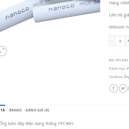
Hàng chín
Liên hệ gi
Website: h
Số lượng
Mã:
FPC40H
Danh mục:
P
Từ khóa:
Ống
 TẢ
BRAND
ĐÁNH GIÁ (0)
Ống luồn dây điện dạng thẳng FPC40H.