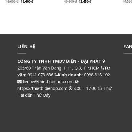
18,000
₫
12,600
₫
19,500
₫
13,650
₫
44,00
LIÊN HỆ
FA
CÔNG TY TNHH TMDV ĐIỆN - ĐẠI PHÁT
205/60 Trần Văn Đang, P.11, Q.3, TP.HCM
Tư
vấn:
0941 073 636
Kinh doanh:
0988 818 102
lienhe@thietbidiendp.com
https://thietbidiendp.com
8:00 – 17:30 từ Thứ
Hai đến Thứ Bảy