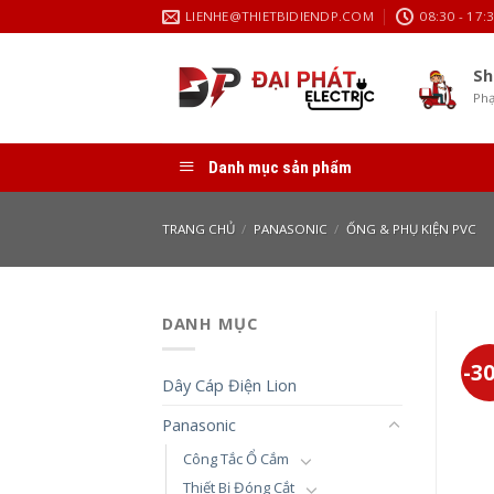
Skip
LIENHE@THIETBIDIENDP.COM
08:30 - 17:
to
content
Sh
Phạ
Danh mục sản phẩm
TRANG CHỦ
/
PANASONIC
/
ỐNG & PHỤ KIỆN PVC
DANH MỤC
-3
Dây Cáp Điện Lion
Panasonic
Công Tắc Ổ Cắm
Thiết Bị Đóng Cắt