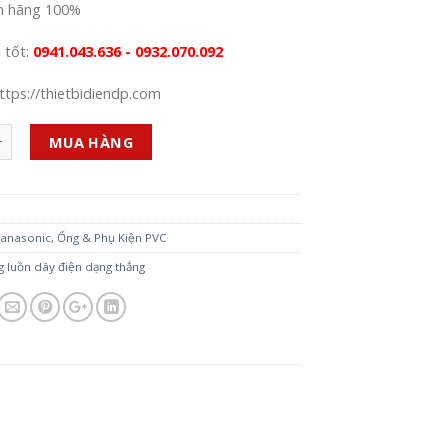
h hãng 100%
á tốt:
0941.043.636 - 0932.070.092
ttps://thietbidiendp.com
MUA HÀNG
anasonic
,
Ống & Phụ Kiện PVC
 luồn dây điện dạng thẳng