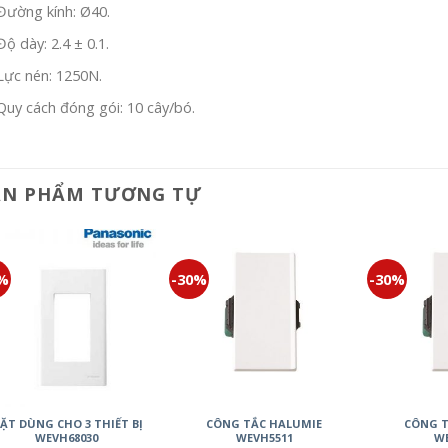
Đường kính: Ø40.
Độ dày: 2.4 ± 0.1.
Lực nén: 1250N.
Quy cách đóng gói: 10 cây/bó.
ẢN PHẨM TƯƠNG TỰ
0%
-30%
-30%
ẶT DÙNG CHO 3 THIẾT BỊ
CÔNG TẮC HALUMIE
CÔNG T
WEVH68030
WEVH5511
WE