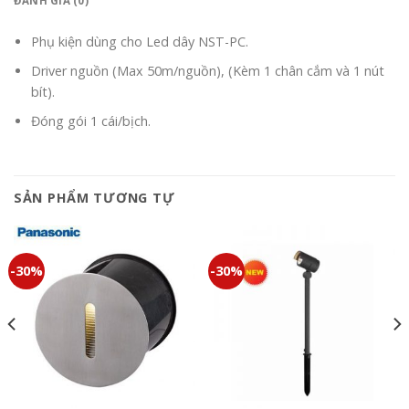
ĐÁNH GIÁ (0)
Phụ kiện dùng cho Led dây NST-PC.
Driver nguồn (Max 50m/nguồn), (Kèm 1 chân cắm và 1 nút
bít).
Đóng gói 1 cái/bịch.
SẢN PHẨM TƯƠNG TỰ
-30%
-30%