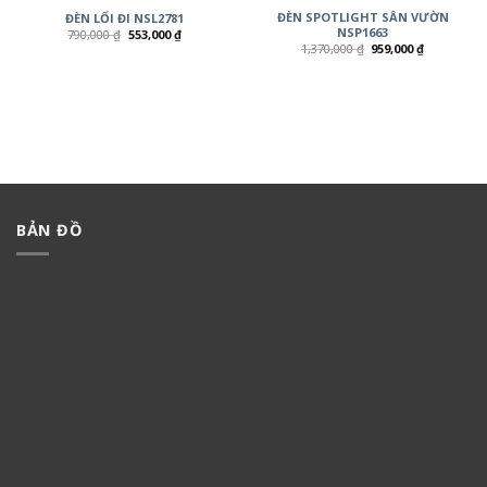
ĐÈN SPOTLIGHT SÂN VƯỜN
ĐÈN LỐI ĐI NSL2781
NSP1663
790,000
₫
553,000
₫
1,370,000
₫
959,000
₫
BẢN ĐỒ