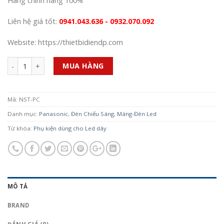
Hàng chính hãng 100%
Liên hệ giá tốt:
0941.043.636 - 0932.070.092
Website: https://thietbidiendp.com
Số lượng
MUA HÀNG
Mã:
NST-PC
Danh mục:
Panasonic
,
Đèn Chiếu Sáng
,
Máng-Đèn Led
Từ khóa:
Phụ kiện dùng cho Led dây
MÔ TẢ
BRAND