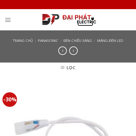
Skip
to
content
TRANG CHỦ
/
PANASONIC
/
ĐÈN CHIẾU SÁNG
/
MÁNG-ĐÈN LED
LỌC
-30%