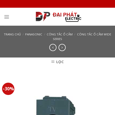
Skip
to
content
TRANG CHỦ
/
PANASONIC
/
CÔNG TẮC Ổ CẮM
/
CÔNG TẮC Ổ CẮM WIDE
SERIES
LỌC
-30%