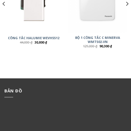
BỘ 1 CÔNG TẮC C MINERVA
CÔNG TẮC HALUMIE WEVH5512
WMT502-VN
44,000
₫
30,800
₫
129,000
₫
90,300
₫
BẢN ĐỒ