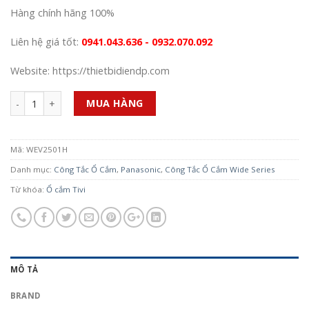
Hàng chính hãng 100%
Liên hệ giá tốt:
0941.043.636 - 0932.070.092
Website: https://thietbidiendp.com
Số lượng
MUA HÀNG
Mã:
WEV2501H
Danh mục:
Công Tắc Ổ Cắm
,
Panasonic
,
Công Tắc Ổ Cắm Wide Series
Từ khóa:
Ổ cắm Tivi
MÔ TẢ
BRAND