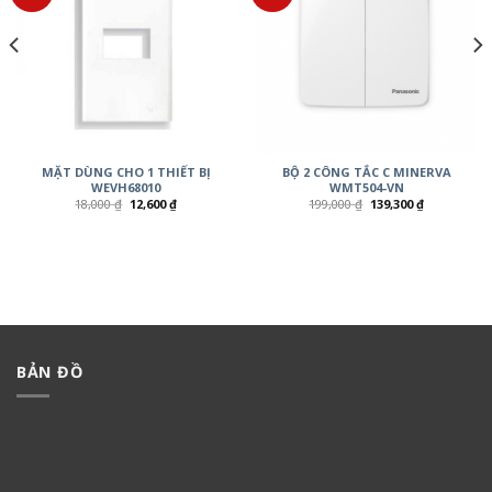
MẶT DÙNG CHO 1 THIẾT BỊ
BỘ 2 CÔNG TẮC C MINERVA
WEVH68010
WMT504-VN
18,000
₫
12,600
₫
199,000
₫
139,300
₫
BẢN ĐỒ