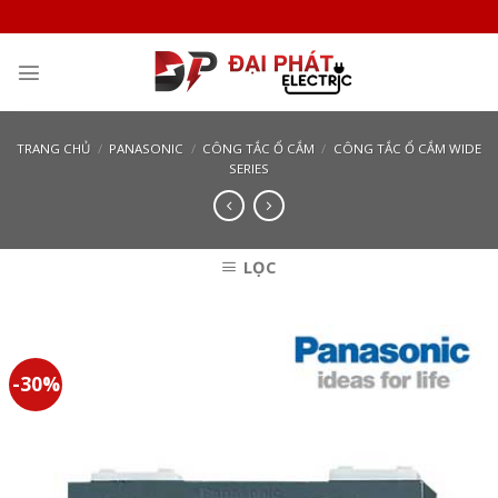
Skip
to
content
TRANG CHỦ
/
PANASONIC
/
CÔNG TẮC Ổ CẮM
/
CÔNG TẮC Ổ CẮM WIDE
SERIES
LỌC
-30%