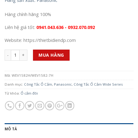
Hãng sản xuất: Panasonic
Hàng chính hãng 100%
Liên hệ giá tốt:
0941.043.636 - 0932.070.092
Website: https://thietbidiendp.com
Số lượng
MUA HÀNG
Mã:
WEV1582H/WEV1582-7H
Danh mục:
Công Tắc Ổ Cắm
,
Panasonic
,
Công Tắc Ổ Cắm Wide Series
Từ khóa:
Ổ cắm đôi
MÔ TẢ