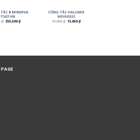
 TẮC B MINERVA
CÔNG TẮC HALUMIE
T507-VN
WEVH5531
0
₫
255,500
₫
19,500
₫
13,650
₫
NPAGE