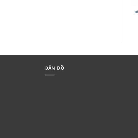
BỘ 2 CÔNG TẮC C MINERVA
BỘ 3 CÔNG TẮC C MINERVA
B
WMT504-VN
WMT506-VN
199,000
₫
139,300
₫
239,000
₫
167,300
₫
BẢN ĐỒ