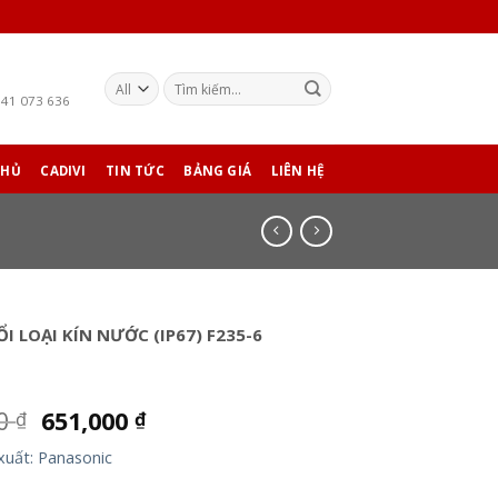
941 073 636
CHỦ
CADIVI
TIN TỨC
BẢNG GIÁ
LIÊN HỆ
I LOẠI KÍN NƯỚC (IP67) F235-6
00
651,000
₫
₫
xuất: Panasonic