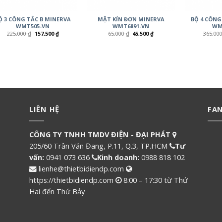
Ộ 3 CÔNG TẮC B MINERVA
MẶT KÍN ĐƠN MINERVA
BỘ 4 CÔNG
WMT505-VN
WMT6891-VN
WM
225,000
₫
157,500
₫
65,000
₫
45,500
₫
365,00
LIÊN HỆ
FA
CÔNG TY TNHH TMDV ĐIỆN - ĐẠI PHÁT
205/60 Trần Văn Đang, P.11, Q.3, TP.HCM
Tư
vấn:
0941 073 636
Kinh doanh:
0988 818 102
lienhe@thietbidiendp.com
https://thietbidiendp.com
8:00 – 17:30 từ Thứ
Hai đến Thứ Bảy