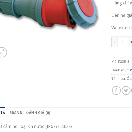
Hàng chín
Liên hệ gi
Website: h
Số lượng
Mã:
F235-6
Danh mục:
P
Từ khóa:
Ổ c
 TẢ
BRAND
ĐÁNH GIÁ (0)
Ổ cắm nổi loại kín nước (IP67) F235-6.