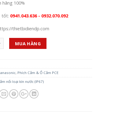
h hãng 100%
á tốt:
0941.043.636 - 0932.070.092
ttps://thietbidiendp.com
MUA HÀNG
anasonic
,
Phích Cắm & Ổ Cắm PCE
ắm nổi loại kín nước (IP67)