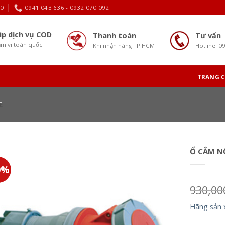
30
0941 043 636 - 0932 070 092
ip dịch vụ COD
Thanh toán
Tư vấn
m vi toàn quốc
Khi nhận hàng TP.HCM
Hotline: 0
TRANG 
E
Ổ CẮM NỔ
0%
930,0
Hãng sản 