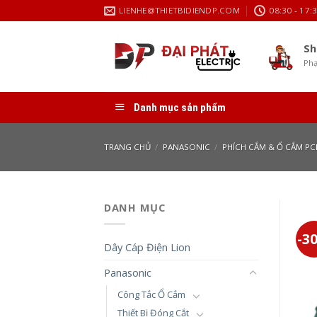
Skip
LIENHE@THIETBIDIENDP.COM
08:30 - 17:
to
content
Sh
Phạ
Danh mục sản phẩm
TRANG CHỦ
/
PANASONIC
/
PHÍCH CẮM & Ổ CẮM PC
DANH MỤC
-3
Dây Cáp Điện Lion
Panasonic
Công Tắc Ổ Cắm
Thiết Bị Đóng Cắt