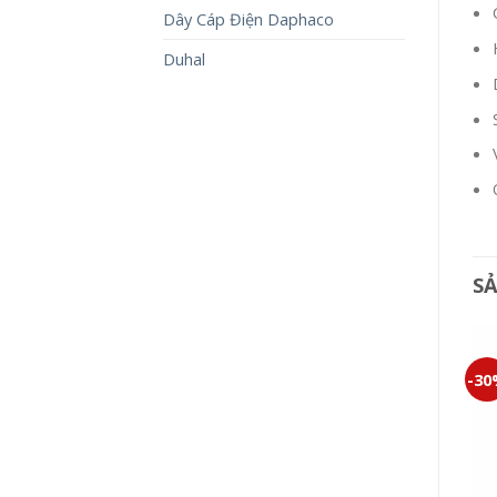
Dây Cáp Điện Daphaco
Duhal
S
-30%
-30%
-3