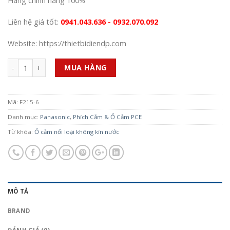
Hàng chính hãng 100%
Liên hệ giá tốt:
0941.043.636 - 0932.070.092
Website: https://thietbidiendp.com
Số lượng
MUA HÀNG
Mã:
F215-6
Danh mục:
Panasonic
,
Phích Cắm & Ổ Cắm PCE
Từ khóa:
Ổ cắm nổi loại không kín nước
MÔ TẢ
BRAND