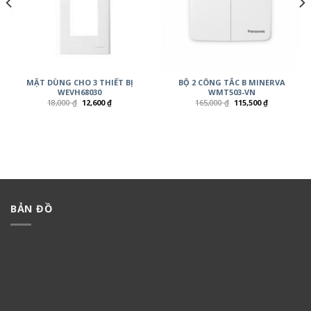
MẶT DÙNG CHO 3 THIẾT BỊ
BỘ 2 CÔNG TẮC B MINERVA
WEVH68030
WMT503-VN
18,000
₫
12,600
₫
165,000
₫
115,500
₫
BẢN ĐỒ