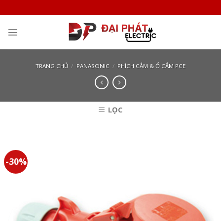
Skip
to
content
TRANG CHỦ
/
PANASONIC
/
PHÍCH CẮM & Ổ CẮM PCE
LỌC
-30%