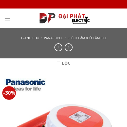
Skip
to
content
TRANG CHỦ
/
PANASONIC
/
PHÍCH CẮM & Ổ CẮM PCE
LỌC
-30%