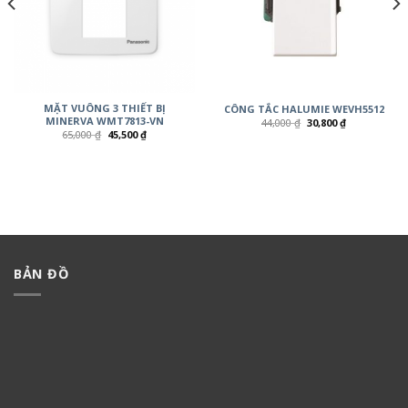
MẶT VUÔNG 3 THIẾT BỊ
CÔNG TẮC HALUMIE WEVH5512
MINERVA WMT7813-VN
44,000
₫
30,800
₫
65,000
₫
45,500
₫
BẢN ĐỒ