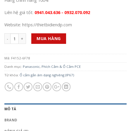
Hàng chính hãng 100%
Liên hệ giá tốt:
0941.043.636 - 0932.070.092
Website: https://thietbidiendp.com
Số lượng
MUA HÀNG
Mã:
F4152-6F78
Danh mục:
Panasonic
,
Phích Cắm & Ổ Cắm PCE
Từ khóa:
Ổ cắm gắn âm dạng nghiêng (IP67)
MÔ TẢ
BRAND