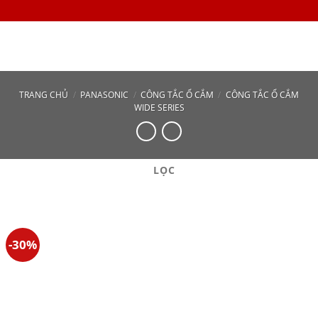
Skip
to
content
TRANG CHỦ
/
PANASONIC
/
CÔNG TẮC Ổ CẮM
/
CÔNG TẮC Ổ CẮM
WIDE SERIES
LỌC
-30%