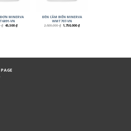
 ĐƠN MINERVA
ĐÈN CẢM BIẾN MINERVA
6891-VN
WMT707-VN
0
₫
45,500
₫
2,500,000
₫
1,750,000
₫
NPAGE