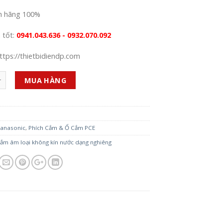
h hãng 100%
á tốt:
0941.043.636 - 0932.070.092
ttps://thietbidiendp.com
MUA HÀNG
anasonic
,
Phích Cắm & Ổ Cắm PCE
ắm âm loại không kín nước dạng nghiêng