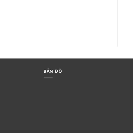
MẶT DÙNG CHO 2 THIẾT BỊ
BỘ 1 CÔNG TẮC C MINERVA
WEVH68020
WMT502-VN
18,000
₫
12,600
₫
129,000
₫
90,300
₫
BẢN ĐỒ