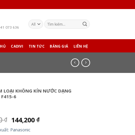
941 073 636
CHỦ
CADIVI
TIN TỨC
BẢNG GIÁ
LIÊN HỆ
M LOẠI KHÔNG KÍN NƯỚC DẠNG
 F415-6
00
144,200
₫
₫
xuất: Panasonic