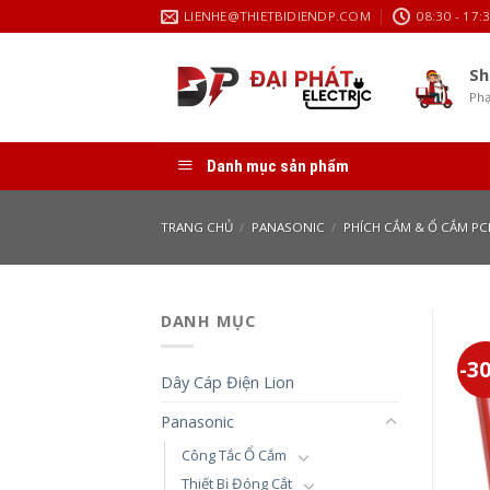
Skip
LIENHE@THIETBIDIENDP.COM
08:30 - 17:
to
content
Sh
Phạ
Danh mục sản phẩm
TRANG CHỦ
/
PANASONIC
/
PHÍCH CẮM & Ổ CẮM PC
DANH MỤC
-3
Dây Cáp Điện Lion
Panasonic
Công Tắc Ổ Cắm
Thiết Bị Đóng Cắt