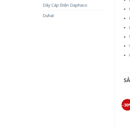
Dây Cáp Điện Daphaco
Duhal
S
-30%
-30%
-3