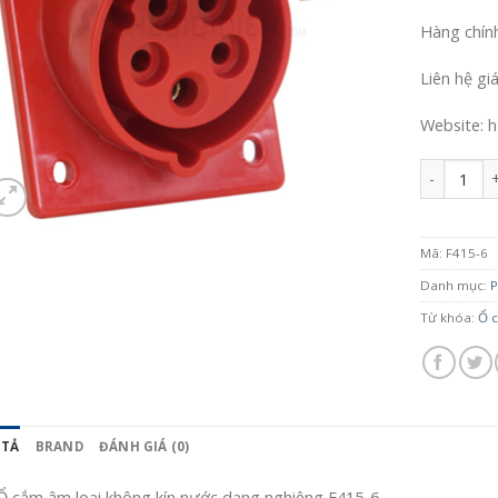
Hàng chín
Liên hệ gi
Website: h
Số lượng
Mã:
F415-6
Danh mục:
P
Từ khóa:
Ổ c
 TẢ
BRAND
ĐÁNH GIÁ (0)
Ổ cắm âm loại không kín nước dạng nghiêng F415-6.