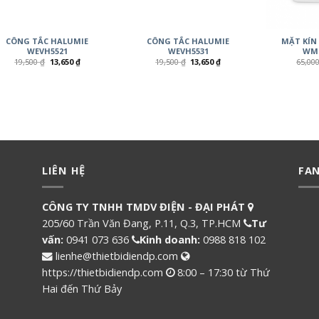
CÔNG TẮC HALUMIE
CÔNG TẮC HALUMIE
MẶT KÍN
WEVH5521
WEVH5531
WMT
19,500
₫
13,650
₫
19,500
₫
13,650
₫
65,00
LIÊN HỆ
FA
CÔNG TY TNHH TMDV ĐIỆN - ĐẠI PHÁT
205/60 Trần Văn Đang, P.11, Q.3, TP.HCM
Tư
vấn:
0941 073 636
Kinh doanh:
0988 818 102
lienhe@thietbidiendp.com
https://thietbidiendp.com
8:00 – 17:30 từ Thứ
Hai đến Thứ Bảy