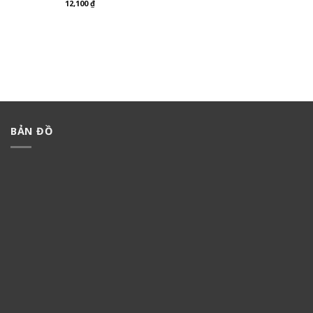
12,100
₫
BẢN ĐỒ