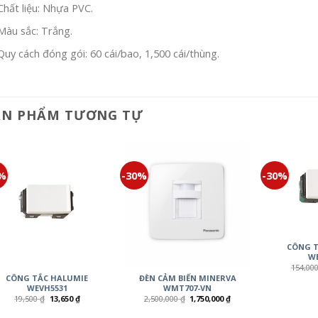
Chất liệu: Nhựa PVC.
Màu sắc: Trắng.
Quy cách đóng gói: 60 cái/bao, 1,500 cái/thùng.
ẢN PHẨM TƯƠNG TỰ
0%
-30%
-30%
CÔNG T
WE
154,00
CÔNG TẮC HALUMIE
ĐÈN CẢM BIẾN MINERVA
WEVH5531
WMT707-VN
19,500
₫
13,650
₫
2,500,000
₫
1,750,000
₫