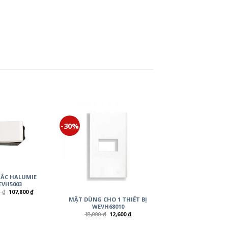
-30%
ẮC HALUMIE
VH5003
0
₫
107,800
₫
MẶT DÙNG CHO 1 THIẾT BỊ
WEVH68010
18,000
₫
12,600
₫