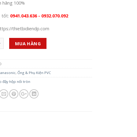
h hãng 100%
á tốt:
0941.043.636 - 0932.070.092
ttps://thietbidiendp.com
MUA HÀNG
0
anasonic
,
Ống & Phụ Kiện PVC
 đậy hộp nối tròn