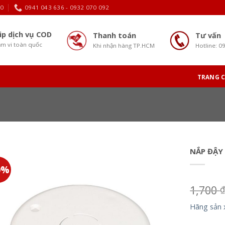
30
0941 043 636 - 0932 070 092
ip dịch vụ COD
Thanh toán
Tư vấn
m vi toàn quốc
Khi nhận hàng TP.HCM
Hotline: 0
TRANG 
NẮP ĐẬY
0%
1,700
Hãng sản 