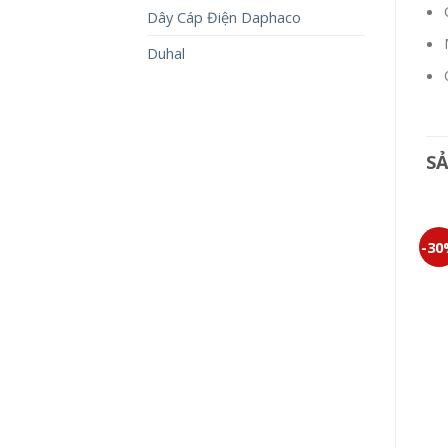
Dây Cáp Điện Daphaco
Duhal
S
-30%
-30%
-3
CÔNG TẮC HALUMIE
WEVH5004
247,000
₫
172,900
₫
BỘ 4 CÔNG TẮC C MINERVA
WMT508-VN
439,000
₫
307,300
₫