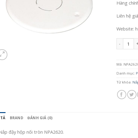
Hàng chín
Liên hệ gi
Website: h
Số lượng
Mã:
NPA262
Danh mục:
P
Từ khóa:
Nắp
 TẢ
BRAND
ĐÁNH GIÁ (0)
Nắp đậy hộp nối tròn NPA2620.