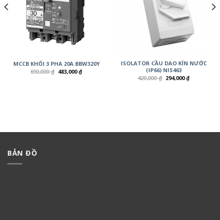
ISOLATOR CẦU DAO KÍN NƯỚC
MCCB KHỐI 3 PHA 20A BBW320Y
(IP66) NIS463
690,000
₫
483,000
₫
420,000
₫
294,000
₫
BẢN ĐỒ