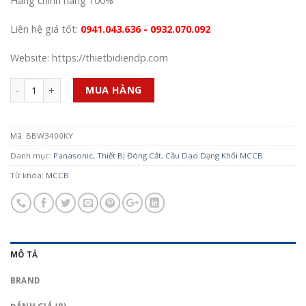
Hàng chính hãng 100%
Liên hệ giá tốt:
0941.043.636 - 0932.070.092
Website: https://thietbidiendp.com
Số lượng
MUA HÀNG
Mã:
BBW3400KY
Danh mục:
Panasonic
,
Thiết Bị Đóng Cắt
,
Cầu Dao Dạng Khối MCCB
Từ khóa:
MCCB
MÔ TẢ
BRAND