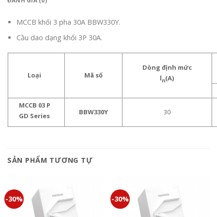
ĐÁNH GIÁ (0)
MCCB khối 3 pha 30A BBW330Y.
Cầu dao dạng khối 3P 30A.
Dòng định mức
Loại
Mã số
l
(A)
n
MCCB 03 P
BBW330Y
30
GD Series
SẢN PHẨM TƯƠNG TỰ
-30%
-30%