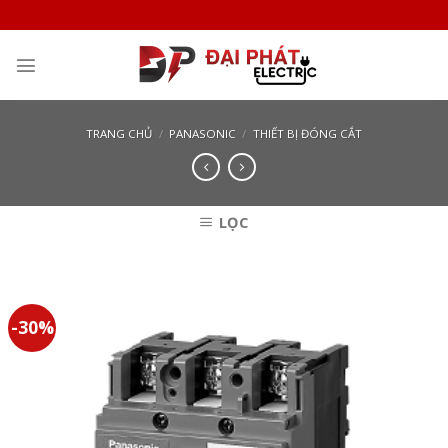
Skip
to
content
TRANG CHỦ
/
PANASONIC
/
THIẾT BỊ ĐÓNG CẮT
LỌC
-30%