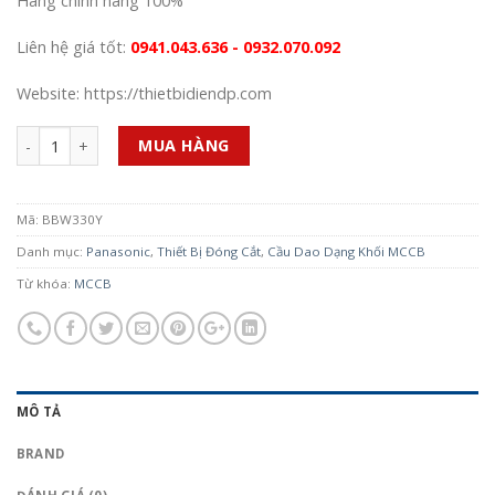
Hàng chính hãng 100%
Liên hệ giá tốt:
0941.043.636 - 0932.070.092
Website: https://thietbidiendp.com
Số lượng
MUA HÀNG
Mã:
BBW330Y
Danh mục:
Panasonic
,
Thiết Bị Đóng Cắt
,
Cầu Dao Dạng Khối MCCB
Từ khóa:
MCCB
MÔ TẢ
BRAND