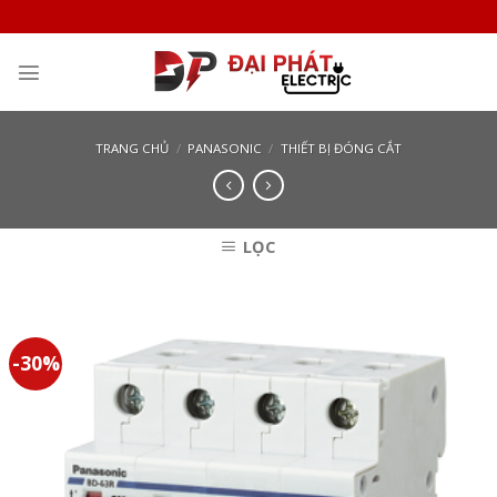
Skip
to
content
TRANG CHỦ
/
PANASONIC
/
THIẾT BỊ ĐÓNG CẮT
LỌC
-30%