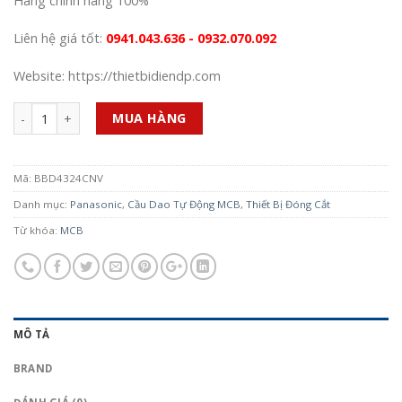
Hàng chính hãng 100%
Liên hệ giá tốt:
0941.043.636 - 0932.070.092
Website: https://thietbidiendp.com
Số lượng
MUA HÀNG
Mã:
BBD4324CNV
Danh mục:
Panasonic
,
Cầu Dao Tự Động MCB
,
Thiết Bị Đóng Cắt
Từ khóa:
MCB
MÔ TẢ
BRAND