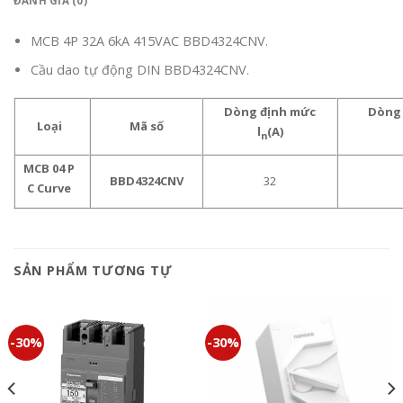
ĐÁNH GIÁ (0)
MCB 4P 32A 6kA 415VAC BBD4324CNV.
Cầu dao tự động DIN BBD4324CNV.
Dòng định mức
Dòng 
Loại
Mã số
l
(A)
n
MCB 04 P
BBD4324CNV
32
C Curve
SẢN PHẨM TƯƠNG TỰ
-30%
-30%