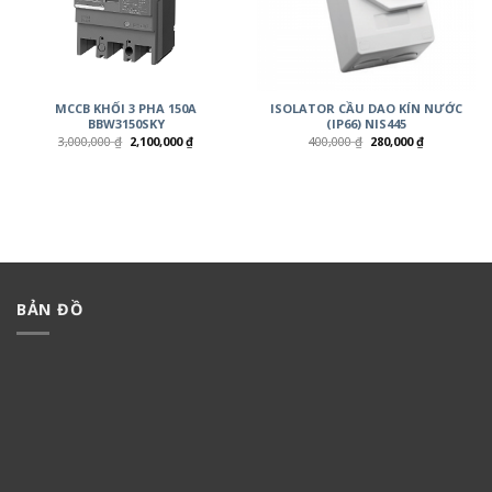
MCCB KHỐI 3 PHA 150A
ISOLATOR CẦU DAO KÍN NƯỚC
BBW3150SKY
(IP66) NIS445
3,000,000
₫
2,100,000
₫
400,000
₫
280,000
₫
BẢN ĐỒ