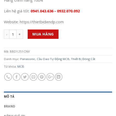
Hàng chính hãng 100%
Liên hệ giá tốt:
0941.043.636 - 0932.070.092
Website: https://thietbidiendp.com
Số lượng
MUA HÀNG
Mã:
BBD1251CNV
Danh mục:
Panasonic
,
Cầu Dao Tự Động MCB
,
Thiết Bị Đóng Cắt
Từ khóa:
MCB
MÔ TẢ
BRAND