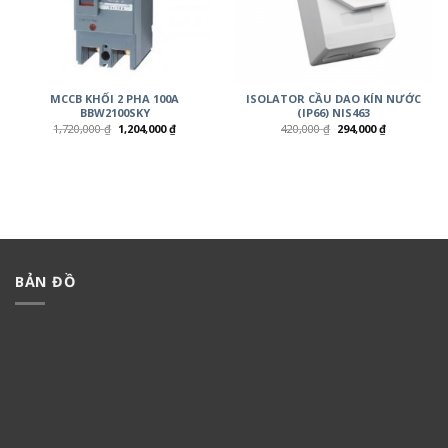
MCCB KHỐI 2 PHA 100A
ISOLATOR CẦU DAO KÍN NƯỚC
BBW2100SKY
(IP66) NIS463
1,720,000
₫
1,204,000
₫
420,000
₫
294,000
₫
BẢN ĐỒ