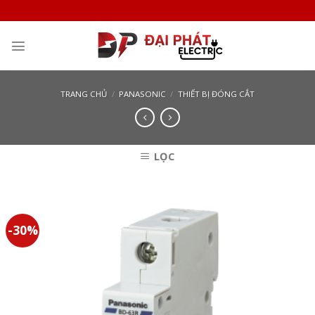
Skip
to
content
TRANG CHỦ
/
PANASONIC
/
THIẾT BỊ ĐÓNG CẮT
LỌC
-30%