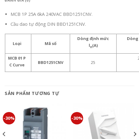
ĐÁNH GIÁ (0)
MCB 1P 25A 6kA 240VAC BBD1251CNV.
Cầu dao tự động DIN BBD1251CNV.
Dòng định mức
Dòng 
Loại
Mã số
l
(A)
n
MCB 01 P
BBD1251CNV
25
C Curve
SẢN PHẨM TƯƠNG TỰ
-30%
-30%