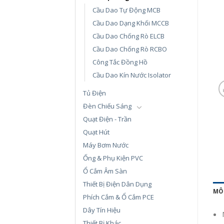
Cầu Dao Tự Động MCB
Cầu Dao Dạng Khối MCCB
Cầu Dao Chống Rò ELCB
Cầu Dao Chống Rò RCBO
Công Tắc Đồng Hồ
Cầu Dao Kín Nước Isolator
Tủ Điện
Đèn Chiếu Sáng
Quạt Điện - Trần
Quạt Hút
Máy Bơm Nước
Ống & Phụ Kiện PVC
Ổ Cắm Âm Sàn
Thiết Bị Điện Dân Dụng
MÔ
Phích Cắm & Ổ Cắm PCE
Dây Tín Hiệu
Thiết Bị Khác