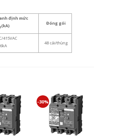
anh định mức
Đóng gói
(kA)
U
C/415VAC
48 cái/thùng
6kA
-30%