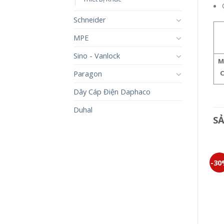
Schneider
MPE
Sino - Vanlock
M
C
Paragon
Dây Cáp Điện Daphaco
Duhal
S
-30%
-30%
-3