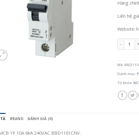
Hàng chín
Liên hệ gi
Website: h
Số lượng
Mã:
BBD110
Danh mục:
P
Từ khóa:
MC
 TẢ
BRAND
ĐÁNH GIÁ (0)
MCB 1P 10A 6kA 240VAC BBD1101CNV.