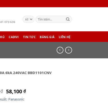
941 073 636
CHỦ
CADIVI
TIN TỨC
BẢNG GIÁ
LIÊN HỆ
10A 6kA 240VAC BBD1101CNV
0
58,100
₫
₫
xuất: Panasonic