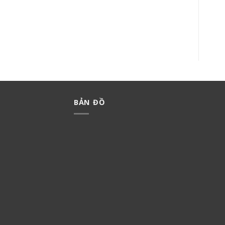
MCCB KHỐI 2 PHA 60A
ISOLATOR CẦU DAO KÍN
BBW260Y
NƯỚC (IP66) NIS335
940,000
₫
658,000
₫
310,000
₫
217,000
₫
BẢN ĐỒ