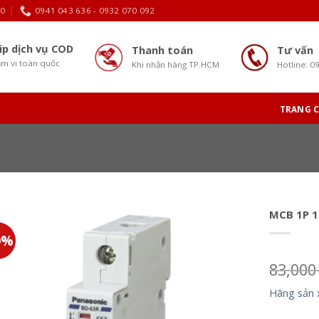
30
0941 043 636 - 0932 070 092
ip dịch vụ COD
Thanh toán
Tư vấn
m vi toàn quốc
Khi nhận hàng TP.HCM
Hotline: 0
TRANG 
MCB 1P 
0%
83,00
Hãng sản 