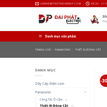
Skip
LIENHE@THIETBIDIENDP.COM
08:30 - 17:
to
content
Sh
Phạ
Danh mục sản phẩm
TRANG CHỦ
/
PANASONIC
/
THIẾT BỊ ĐÓNG CẮT
DANH MỤC
-3
Dây Cáp Điện Lion
Panasonic
Công Tắc Ổ Cắm
Thiết Bị Đóng Cắt