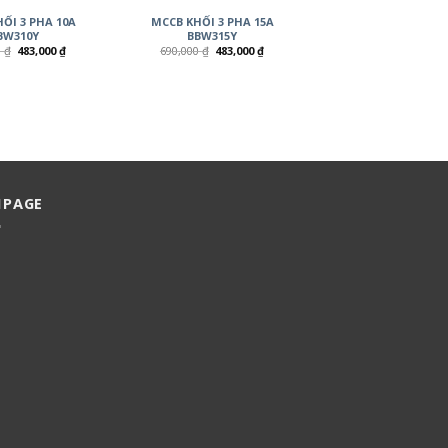
ỐI 3 PHA 10A
MCCB KHỐI 3 PHA 15A
BW310Y
BBW315Y
0
₫
483,000
₫
690,000
₫
483,000
₫
NPAGE