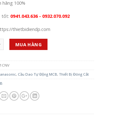
h hãng 100%
á tốt:
0941.043.636 - 0932.070.092
ttps://thietbidiendp.com
MUA HÀNG
1CNV
anasonic
,
Cầu Dao Tự Động MCB
,
Thiết Bị Đóng Cắt
B