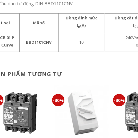
Cầu dao tự động DIN BBD1101CNV.
Dòng định mức
Dòng cắt d
Loại
Mã số
l
(A)
l
n
C
CB 01 P
240VA
BBD1101CNV
10
 Curve
0
ẢN PHẨM TƯƠNG TỰ
0%
-30%
-30%