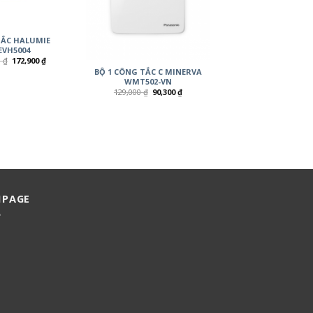
ẮC HALUMIE
VH5004
0
₫
172,900
₫
BỘ 1 CÔNG TẮC C MINERVA
WMT502-VN
129,000
₫
90,300
₫
NPAGE