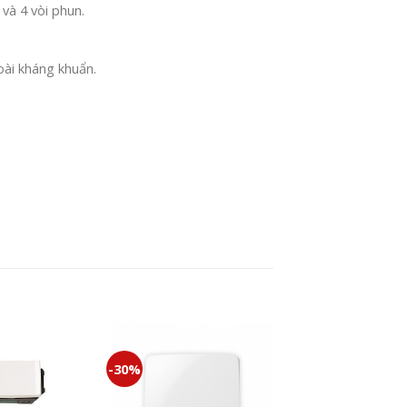
và 4 vòi phun.
oài kháng khuẩn.
-30%