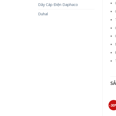
Dây Cáp Điện Daphaco
Duhal
S
-30%
-30%
-3