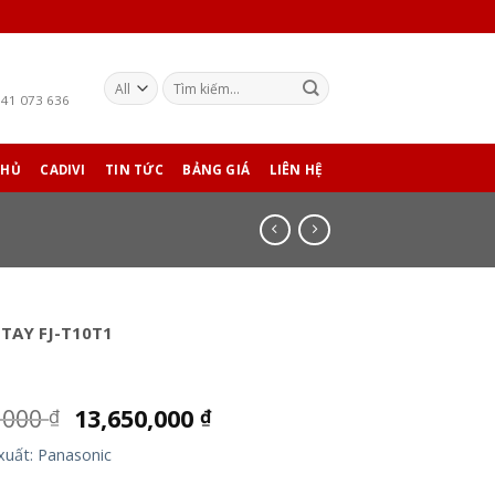
941 073 636
CHỦ
CADIVI
TIN TỨC
BẢNG GIÁ
LIÊN HỆ
TAY FJ-T10T1
,000
13,650,000
₫
₫
xuất: Panasonic