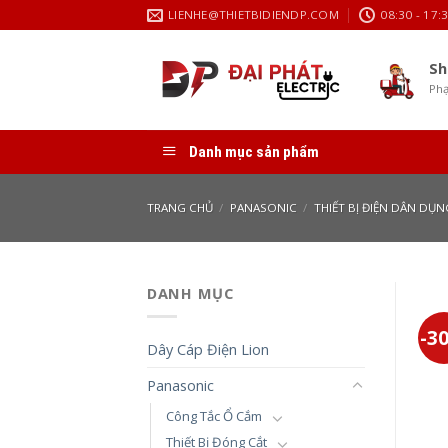
Skip
LIENHE@THIETBIDIENDP.COM
08:30 - 17:
to
content
Sh
Phạ
Danh mục sản phẩm
TRANG CHỦ
/
PANASONIC
/
THIẾT BỊ ĐIỆN DÂN DỤN
DANH MỤC
-3
Dây Cáp Điện Lion
Panasonic
Công Tắc Ổ Cắm
Thiết Bị Đóng Cắt