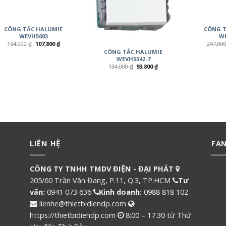
CÔNG TẮC HALUMIE
CÔNG T
WEVH5003
WE
154,000
₫
107,800
₫
247,00
CÔNG TẮC HALUMIE
WEVH5542-7
134,000
₫
93,800
₫
LIÊN HỆ
FA
CÔNG TY TNHH TMDV ĐIỆN - ĐẠI PHÁT
205/60 Trần Văn Đang, P.11, Q.3, TP.HCM
Tư
vấn:
0941 073 636
Kinh doanh:
0988 818 102
lienhe@thietbidiendp.com
https://thietbidiendp.com
8:00 – 17:30 từ Thứ