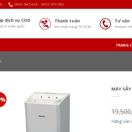
30
0941 043 636 - 0932 070 092
ip dịch vụ COD
Thanh toán
Tư vấn
m vi toàn quốc
Khi nhận hàng TP.HCM
Hotline: 0
TRANG 
G
MÁY SẤY 
0%
19,500
Hãng sản 