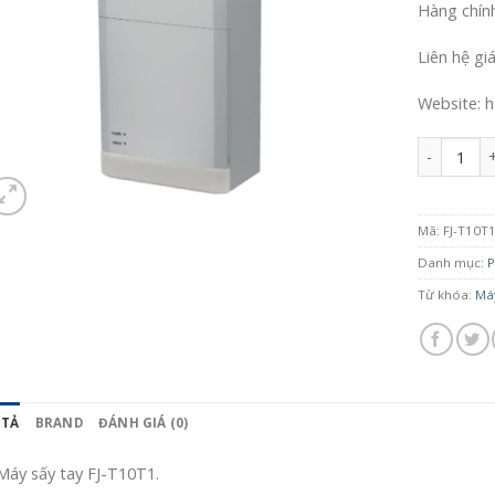
Hàng chín
Liên hệ gi
Website: h
Số lượng
Mã:
FJ-T10T
Danh mục:
P
Từ khóa:
Máy
 TẢ
BRAND
ĐÁNH GIÁ (0)
Máy sấy tay FJ-T10T1.