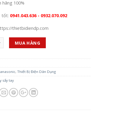
h hãng 100%
á tốt:
0941.043.636 - 0932.070.092
ttps://thietbidiendp.com
MUA HÀNG
1
anasonic
,
Thiết Bị Điện Dân Dụng
 sấy tay