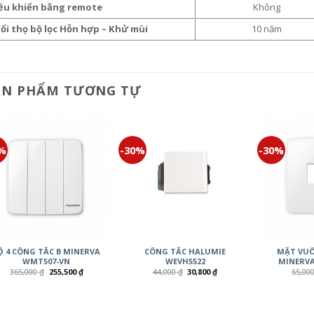
ều khiển bằng remote
Không
ổi thọ bộ lọc Hỗn hợp – Khử mùi
10 năm
ẢN PHẨM TƯƠNG TỰ
0%
-30%
-30%
Ộ 4 CÔNG TẮC B MINERVA
CÔNG TẮC HALUMIE
MẶT VUÔ
WMT507-VN
WEVH5522
MINERVA
365,000
₫
255,500
₫
44,000
₫
30,800
₫
65,00