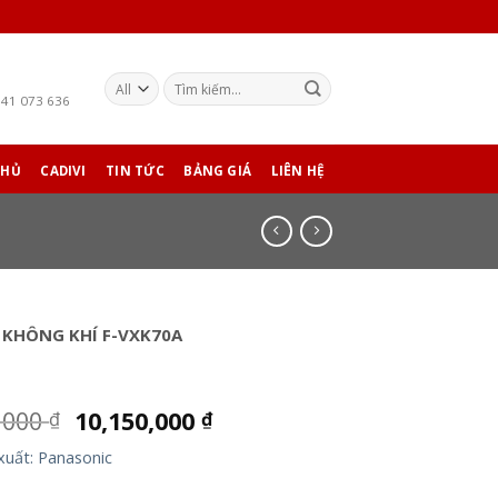
941 073 636
CHỦ
CADIVI
TIN TỨC
BẢNG GIÁ
LIÊN HỆ
 KHÔNG KHÍ F-VXK70A
,000
10,150,000
₫
₫
xuất: Panasonic