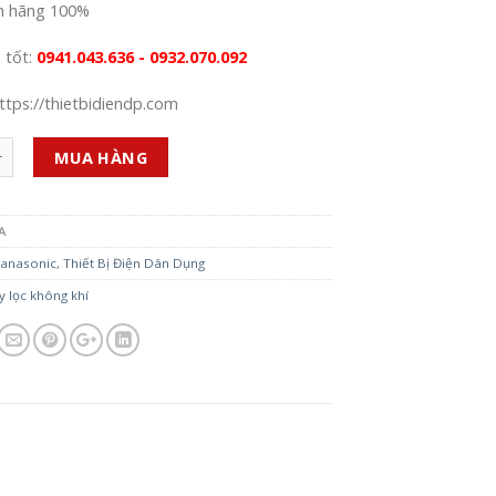
h hãng 100%
á tốt:
0941.043.636 - 0932.070.092
ttps://thietbidiendp.com
MUA HÀNG
A
anasonic
,
Thiết Bị Điện Dân Dụng
 lọc không khí