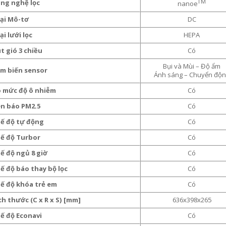
TM
ng nghệ lọc
nanoe
ại Mô-tơ
DC
i lưới lọc
HEPA
t gió 3 chiều
Có
Bụi và Mùi – Độ ẩm
m biến sensor
Ánh sáng – Chuyển độ
 mức độ ô nhiễm
Có
n báo PM2.5
Có
ế độ tự động
Có
ế độ Turbor
Có
ế độ ngủ 8 giờ
Có
ế độ báo thay bộ lọc
Có
ế độ khóa trẻ em
Có
h thước (C x R x S) [mm]
636x398x265
ế độ Econavi
Có