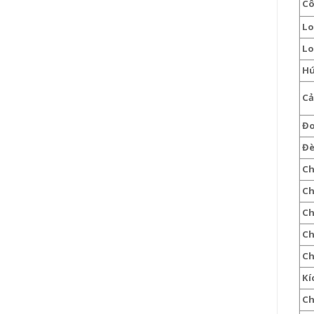
Cô
Lo
Loạ
Hú
Cả
Đo
Đè
Ch
Ch
Ch
Ch
Ch
Kíc
Ch