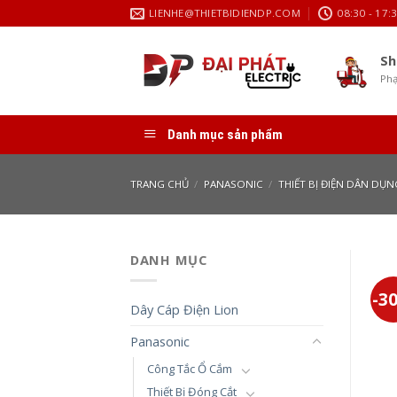
Skip
LIENHE@THIETBIDIENDP.COM
08:30 - 17:
to
content
Sh
Phạ
Danh mục sản phẩm
TRANG CHỦ
/
PANASONIC
/
THIẾT BỊ ĐIỆN DÂN DỤN
DANH MỤC
-3
Dây Cáp Điện Lion
Panasonic
Công Tắc Ổ Cắm
Thiết Bị Đóng Cắt