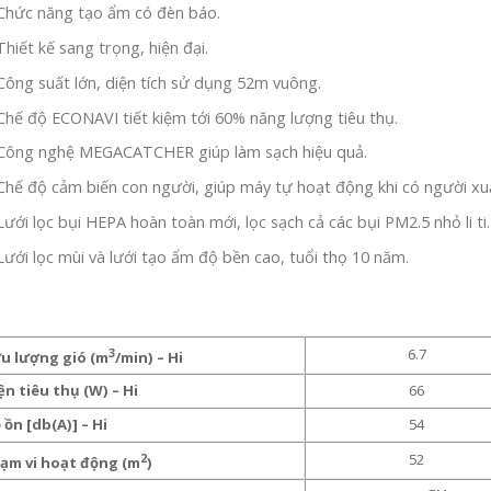
Chức năng tạo ẩm có đèn báo.
Thiết kế sang trọng, hiện đại.
Công suất lớn, diện tích sử dụng 52m vuông.
Chế độ ECONAVI tiết kiệm tới 60% năng lượng tiêu thụ.
Công nghệ MEGACATCHER giúp làm sạch hiệu quả.
Chế độ cảm biến con người, giúp máy tự hoạt động khi có người xuấ
Lưới lọc bụi HEPA hoàn toàn mới, lọc sạch cả các bụi PM2.5 nhỏ li ti.
Lưới lọc mùi và lưới tạo ẩm độ bền cao, tuổi thọ 10 năm.
3
6.7
u lượng gió (m
/min) – Hi
n tiêu thụ (W) – Hi
66
ồn [db(A)] – Hi
54
2
52
ạm vi hoạt động (m
)