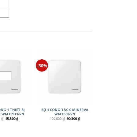
-30%
NG 1 THIẾT BỊ
BỘ 1 CÔNG TẮC C MINERVA
 WMT7811-VN
WMT502-VN
0
₫
45,500
₫
129,000
₫
90,300
₫