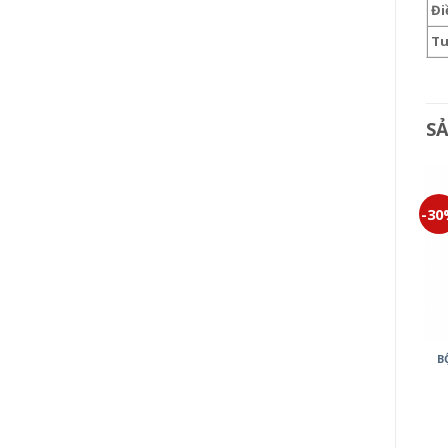
Đi
Tu
S
-30%
-30%
-3
CÔNG TẮC HALUMIE
WEVH5004
247,000
₫
172,900
₫
BỘ 2 CÔNG TẮC E MINERVA
B
WMT596-VN
699,000
₫
489,300
₫