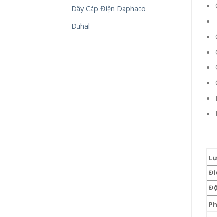
Dây Cáp Điện Daphaco
Duhal
Lư
Điệ
Độ 
Ph