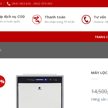
30
0941 043 636 - 0932 070 092
ip dịch vụ COD
Thanh toán
Tư vấn
m vi toàn quốc
Khi nhận hàng TP.HCM
Hotline: 0
TRANG 
G
MÁY LỌC
0%
14,500
Hãng sản 