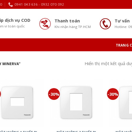
30
0941 043 636 - 0932 070 092
ip dịch vụ COD
Thanh toán
Tư vấn
m vi toàn quốc
Khi nhận hàng TP.HCM
Hotline: 0
TRANG 
Hiển thị một kết quả du
Y MINERVA”
%
-30%
-30%