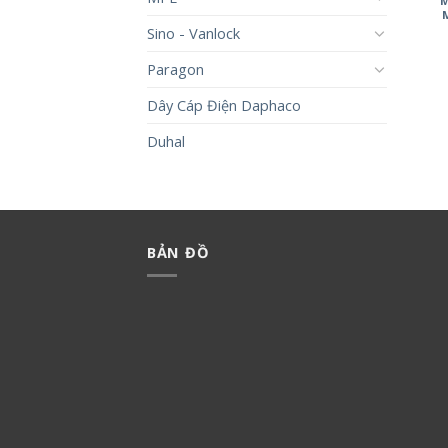
M
Sino - Vanlock
Paragon
Dây Cáp Điện Daphaco
Duhal
BẢN ĐỒ