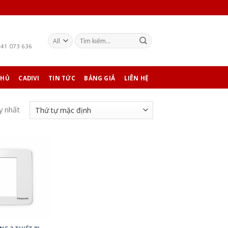
941 073 636
CHỦ
CADIVI
TIN TỨC
BẢNG GIÁ
LIÊN HỆ
y nhất