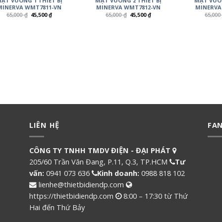
ẶT VUÔNG 1 THIẾT BỊ
MẶT VUÔNG 2 THIẾT BỊ
MẶT VUÔN
MINERVA WMT7811-VN
MINERVA WMT7812-VN
MINERVA
65,000
₫
45,500
₫
65,000
₫
45,500
₫
65,00
LIÊN HỆ
FA
CÔNG TY TNHH TMDV ĐIỆN - ĐẠI PHÁT
205/60 Trần Văn Đang, P.11, Q.3, TP.HCM
Tư
vấn:
0941 073 636
Kinh doanh:
0988 818 102
lienhe@thietbidiendp.com
https://thietbidiendp.com
8:00 – 17:30 từ Thứ
Hai đến Thứ Bảy