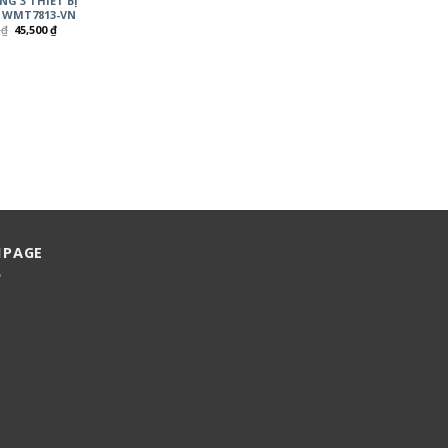
G 3 THIẾT BỊ
 WMT7813-VN
0
₫
45,500
₫
NPAGE