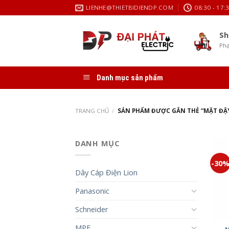
Skip
LIENHE@THIETBIDIENDP.COM
08:30 - 17:
to
content
Sh
Phạ
Danh mục sản phẩm
TRANG CHỦ
/
SẢN PHẨM ĐƯỢC GẮN THẺ “MẶT ĐẬ
DANH MỤC
-30
Dây Cáp Điện Lion
Panasonic
Schneider
MPE