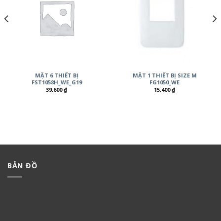
MẶT 6 THIẾT BỊ
MẶT 1 THIẾT BỊ SIZE M
FST1058H_WE_G19
FG1050_WE
39,600
₫
15,400
₫
BẢN ĐỒ