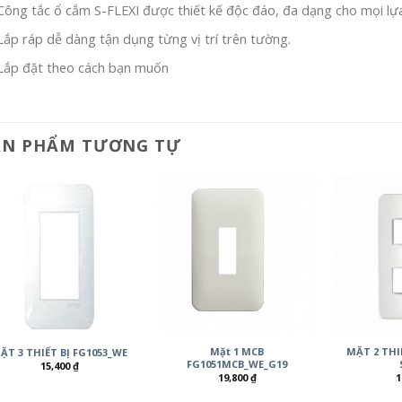
Công tắc ổ cắm S-FLEXI được thiết kế độc đáo, đa dạng cho mọi lự
Lắp ráp dễ dàng tận dụng từng vị trí trên tường.
Lắp đặt theo cách bạn muốn
ẢN PHẨM TƯƠNG TỰ
Mặt 1 MCB
MẶT 2 THIẾ
ẶT 3 THIẾT BỊ FG1053_WE
FG1051MCB_WE_G19
15,400
₫
19,800
₫
1