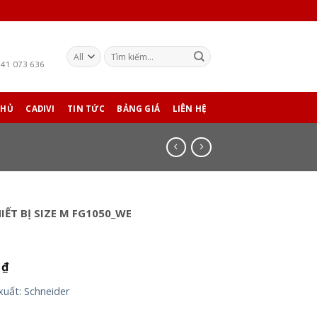
941 073 636
CHỦ
CADIVI
TIN TỨC
BẢNG GIÁ
LIÊN HỆ
IẾT BỊ SIZE M FG1050_WE
0
₫
xuất: Schneider