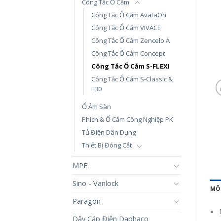
Công Tắc Ổ Cắm
Công Tắc Ổ Cắm AvataOn
Công Tắc Ổ Cắm VIVACE
Công Tắc Ổ Cắm Zencelo A
Công Tắc Ổ Cắm Concept
Công Tắc Ổ Cắm S-FLEXI
Công Tắc Ổ Cắm S-Classic &
E30
Ổ Âm Sàn
Phích & Ổ Cắm Công Nghiệp PK
Tủ Điện Dân Dụng
Thiết Bị Đóng Cắt
MPE
Sino - Vanlock
MÔ
Paragon
Dây Cáp Điện Daphaco