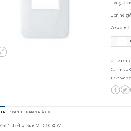
Hàng chín
Liên hệ gi
Website: h
Số lượng
Mã:
M FG10
Danh mục:
C
Từ khóa:
Mặt
 TẢ
BRAND
ĐÁNH GIÁ (0)
Mặt 1 thiết bị Size M FG1050_WE.