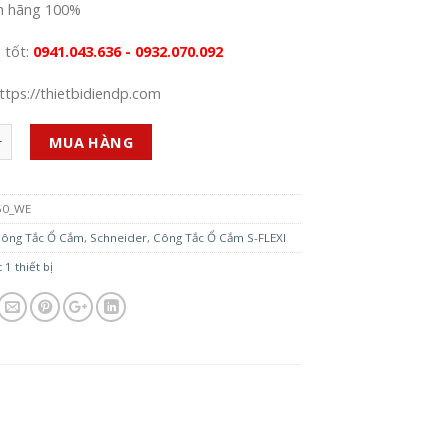
h hãng 100%
á tốt:
0941.043.636 - 0932.070.092
ttps://thietbidiendp.com
MUA HÀNG
50_WE
ông Tắc Ổ Cắm
,
Schneider
,
Công Tắc Ổ Cắm S-FLEXI
 1 thiết bị