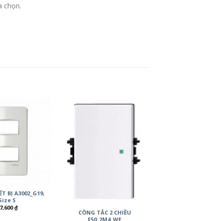
a chọn.
T BỊ A3002_G19,
Size S
7,600
₫
CÔNG TẮC 2 CHIỀU
F50_2M4_WE