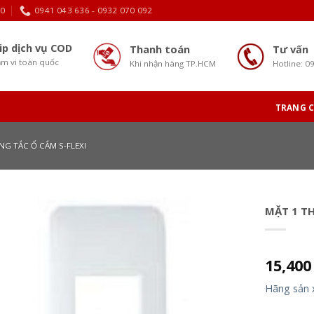
30
0941 043 636 - 0932 070 092
ip dịch vụ COD
Thanh toán
Tư vấn
m vi toàn quốc
Khi nhận hàng TP.HCM
Hotline: 0
TRANG 
G TẮC Ổ CẮM S-FLEXI
MẶT 1 TH
15,40
Hãng sản 