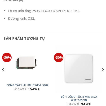
ĐÁNH GIÁ (0)
Lò xo uốn ống 750N FLXUO32M/FLXUO32M2.
Đường kính: Ø32.
SẢN PHẨM TƯƠNG TỰ
-30%
-30%
CÔNG TẮC HALUMIE WEVH5004
247,000
₫
172,900
₫
BỘ 1 CÔNG TẮC B MINERVA
WMT501-VN
105,000
₫
73,500
₫