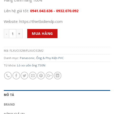
Hàng chính hãng 100%
Liên hệ giá tốt:
0941.043.636 - 0932.070.092
Website: https://thietbidiendp.com
Số lượng
MUA HÀNG
Mã:
FLXUO32M/FLXUO32M2
Danh mục:
Panasonic
,
Ống & Phụ Kiện PVC
Từ khóa:
Lò xo uốn ống 750N
MÔ TẢ
BRAND