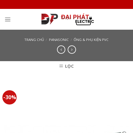
Skip
to
content
TRANG CHỦ
/
PANASONIC
/
ỐNG & PHỤ KIỆN PVC
LỌC
-30%