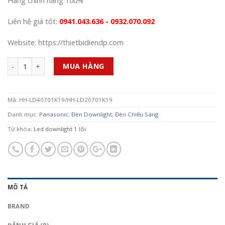
Hàng chính hãng 100%
Liên hệ giá tốt:
0941.043.636 - 0932.070.092
Website: https://thietbidiendp.com
Số lượng
MUA HÀNG
Mã:
HH-LD40701K19/HH-LD20701K19
Danh mục:
Panasonic
,
Đèn Downlight
,
Đèn Chiếu Sáng
Từ khóa:
Led downlight 1 lõi
MÔ TẢ
BRAND