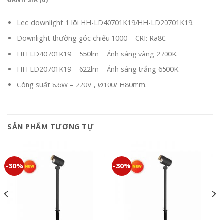
ĐÁNH GIÁ (0)
Led downlight 1 lõi HH-LD40701K19/HH-LD20701K19.
Downlight thường góc chiếu 1000 – CRI: Ra80.
HH-LD40701K19 – 550lm – Ánh sáng vàng 2700K.
HH-LD20701K19 – 622lm – Ánh sáng trắng 6500K.
Công suất 8.6W – 220V , Ø100/ H80mm.
SẢN PHẨM TƯƠNG TỰ
-30%
-30%