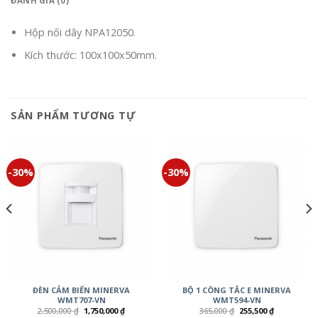
ĐÁNH GIÁ (0)
Hộp nối dây NPA12050.
Kích thước: 100x100x50mm.
SẢN PHẨM TƯƠNG TỰ
-30%
-30%
ĐÈN CẢM BIẾN MINERVA
BỘ 1 CÔNG TẮC E MINERVA
WMT707-VN
WMT594-VN
2,500,000
₫
1,750,000
₫
365,000
₫
255,500
₫