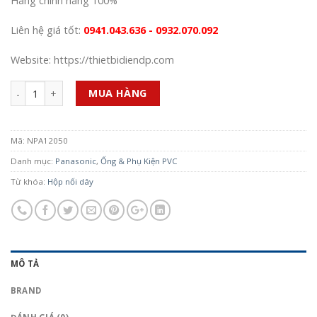
Hàng chính hãng 100%
Liên hệ giá tốt:
0941.043.636 - 0932.070.092
Website: https://thietbidiendp.com
Số lượng
MUA HÀNG
Mã:
NPA12050
Danh mục:
Panasonic
,
Ống & Phụ Kiện PVC
Từ khóa:
Hộp nối dây
MÔ TẢ
BRAND