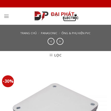
Skip
to
content
TRANG CHỦ
/
PANASONIC
/
ỐNG & PHỤ KIỆN PVC
LỌC
-30%