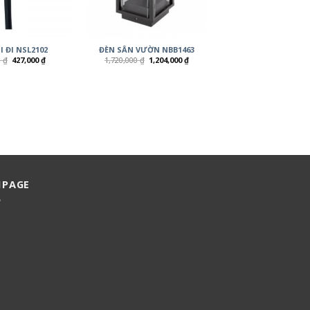
I ĐI NSL2102
ĐÈN SÂN VƯỜN NBB1463
0
₫
427,000
₫
1,720,000
₫
1,204,000
₫
NPAGE