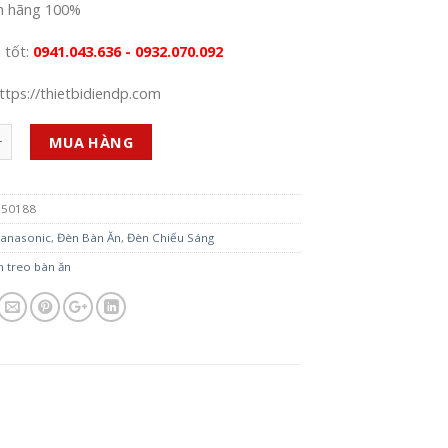
h hãng 100%
á tốt:
0941.043.636 - 0932.070.092
ttps://thietbidiendp.com
MUA HÀNG
150188
anasonic
,
Đèn Bàn Ăn
,
Đèn Chiếu Sáng
n treo bàn ăn