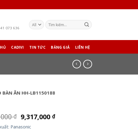
941 073 636
CHỦ
CADIVI
TIN TỨC
BẢNG GIÁ
LIÊN HỆ
O BÀN ĂN HH-LB1150188
,000
9,317,000
₫
₫
xuất: Panasonic