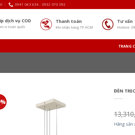
30
0941 043 636 - 0932 070 092
ip dịch vụ COD
Thanh toán
Tư vấn
m vi toàn quốc
Khi nhận hàng TP.HCM
Hotline: 0
TRANG 
ĐÈN TRE
0%
13,310
Hãng sản 