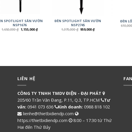
ÈN SPOTLIGHT SÂN VƯỜN
ĐÈN SPOTLIGHT SÂN VƯỜN
ĐÈN LỐ
NSP1676
NSP2745
610,00
1,650,000
₫
1,155,000
₫
1,370,000
₫
959,000
₫
LIÊN HỆ
FA
CÔNG TY TNHH TMDV ĐIỆN - ĐẠI PHÁT
205/60 Trần Văn Đang, P.11, Q.3, TP.HCM
Tư
vấn:
0941 073 636
Kinh doanh:
0988 818 102
lienhe@thietbidiendp.com
https://thietbidiendp.com
8:00 – 17:30 từ Thứ
Hai đến Thứ Bảy