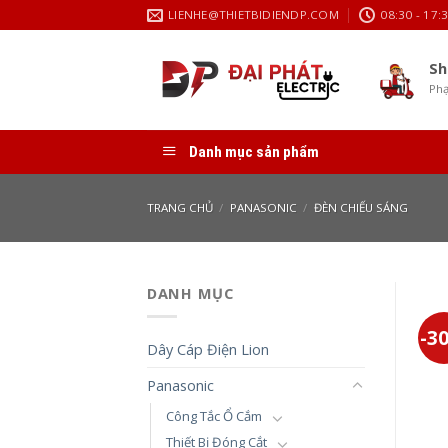
Skip
LIENHE@THIETBIDIENDP.COM
08:30 - 17:
to
content
Sh
Phạ
Danh mục sản phẩm
TRANG CHỦ
/
PANASONIC
/
ĐÈN CHIẾU SÁNG
DANH MỤC
-3
Dây Cáp Điện Lion
Panasonic
Công Tắc Ổ Cắm
Thiết Bị Đóng Cắt