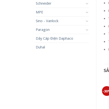
Schneider
MPE
Sino - Vanlock
Paragon
Dây Cáp Điện Daphaco
Duhal
S
-30%
-30%
-3