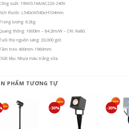
Công suất: 19W/0.16A/AC220-240V.
Kích thước: L540xW540xH104mm.
Trọng lượng: 6.2kg.
Quang thông: 1600lm – 84.2lm/W – CRI: Ra80.
Tuổi thọ nguồn sáng: 20,000 giờ.
Tầm treo 400mm-1960mm.
Chất liệu: Nhựa màu trắng sữa.
ẢN PHẨM TƯƠNG TỰ
0%
-30%
-30%