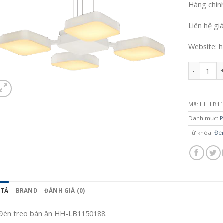
Hàng chín
Liên hệ gi
Website: h
Số lượng
Mã:
HH-LB1
Danh mục:
P
Từ khóa:
Đè
 TẢ
BRAND
ĐÁNH GIÁ (0)
Đèn treo bàn ăn HH-LB1150188.