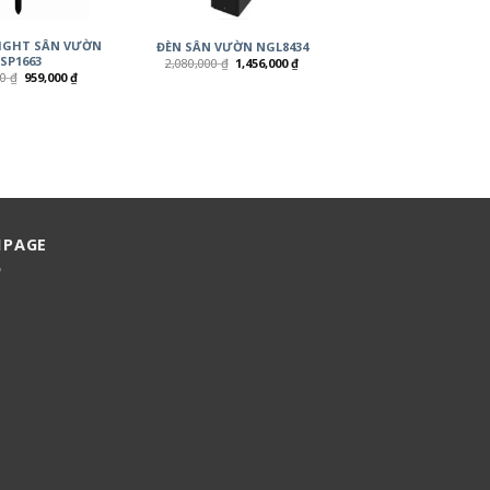
IGHT SÂN VƯỜN
ĐÈN SÂN VƯỜN NGL8434
SP1663
2,080,000
₫
1,456,000
₫
00
₫
959,000
₫
NPAGE