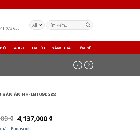
941 073 636
CHỦ
CADIVI
TIN TỨC
BẢNG GIÁ
LIÊN HỆ
O BÀN ĂN HH-LB1090588
000
4,137,000
₫
₫
xuất: Panasonic