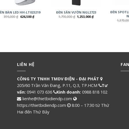
ĐÈN SPOTL
ÈN BÀN LED HH-LT023219
ĐÈN SÂN VƯỜN NGL2723
N
895,000
₫
626,500
₫
1,790,000
₫
1,253,000
₫
1,370,0
LIÊN HỆ
FA
CÔNG TY TNHH TMDV ĐIỆN - ĐẠI PHÁT
205/60 Trần Văn Đang, P.11, Q.3, TP.HCM
Tư
vấn:
0941 073 636
Kinh doanh:
0988 818 102
lienhe@thietbidiendp.com
https://thietbidiendp.com
8:00 – 17:30 từ Thứ
Hai đến Thứ Bảy