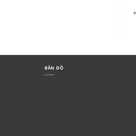
ĐÈN SPOTLIGHT SÂN VƯỜN
ĐÈN LỐI ĐI NSL2101
Đ
NSP2745
570,000
₫
399,000
₫
1,370,000
₫
959,000
₫
BẢN ĐỒ