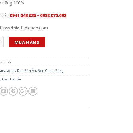
h hãng 100%
á tốt:
0941.043.636 - 0932.070.092
ttps://thietbidiendp.com
MUA HÀNG
090588
anasonic
,
Đèn Bàn Ăn
,
Đèn Chiếu Sáng
n treo bàn ăn