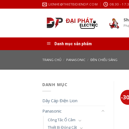
Skip
LIENHE@THIETBIDIENDP.COM
08:30 - 17:
to
content
Sh
Phạ
Danh mục sản phẩm
TRANG CHỦ
/
PANASONIC
/
ĐÈN CHIẾU SÁNG
DANH MỤC
-3
Dây Cáp Điện Lion
Panasonic
Công Tắc Ổ Cắm
Thiết Bị Đóng Cắt