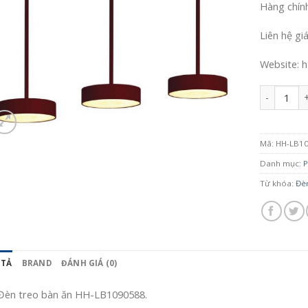
Hàng chín
Liên hệ gi
Website: h
Số lượng
Mã:
HH-LB1
Danh mục:
P
Từ khóa:
Đè
 TẢ
BRAND
ĐÁNH GIÁ (0)
Đèn treo bàn ăn HH-LB1090588.