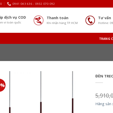
30
0941 043 636 - 0932 070 092
ip dịch vụ COD
Thanh toán
Tư vấn
m vi toàn quốc
Khi nhận hàng TP.HCM
Hotline: 0
TRANG 
ĐÈN TRE
0%
5,910,
Hãng sản 