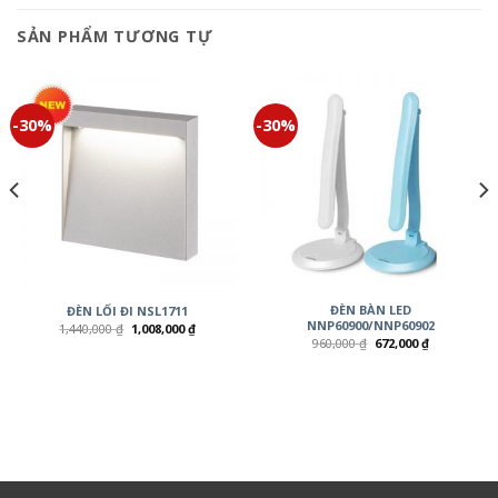
SẢN PHẨM TƯƠNG TỰ
-30%
-30%
ĐÈN BÀN LED
ĐÈN LỐI ĐI NSL1711
NNP60900/NNP60902
1,440,000
₫
1,008,000
₫
960,000
₫
672,000
₫