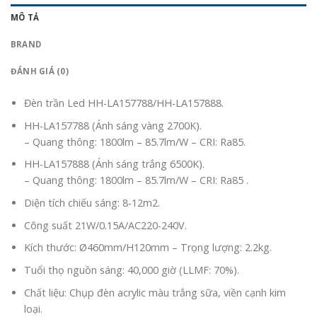
MÔ TẢ
BRAND
ĐÁNH GIÁ (0)
Đèn trần Led HH-LA157788/HH-LA157888.
HH-LA157788 (Ánh sáng vàng 2700K).
– Quang thông: 1800lm – 85.7lm/W – CRI: Ra85.
HH-LA157888 (Ánh sáng trắng 6500K).
– Quang thông: 1800lm – 85.7lm/W – CRI: Ra85 .
Diện tích chiếu sáng: 8-12m2.
Công suất 21W/0.15A/AC220-240V.
Kích thước: Ø460mm/H120mm – Trọng lượng: 2.2kg.
Tuổi thọ nguồn sáng: 40,000 giờ (LLMF: 70%).
Chất liệu: Chụp đèn acrylic màu trắng sữa, viền cạnh kim
loại.