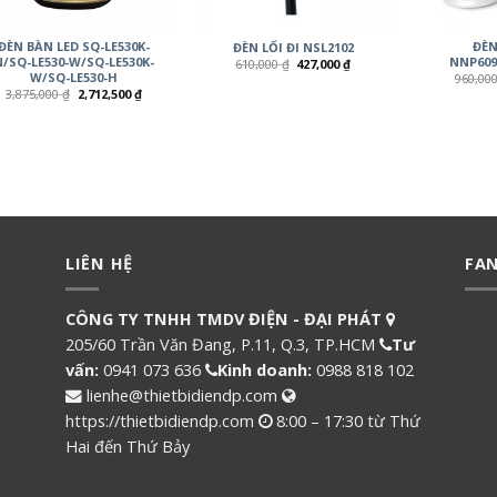
ĐÈN BÀN LED SQ-LE530K-
ĐÈN
ĐÈN LỐI ĐI NSL2102
N/SQ-LE530-W/SQ-LE530K-
NNP609
610,000
₫
427,000
₫
W/SQ-LE530-H
960,00
3,875,000
₫
2,712,500
₫
LIÊN HỆ
FA
CÔNG TY TNHH TMDV ĐIỆN - ĐẠI PHÁT
205/60 Trần Văn Đang, P.11, Q.3, TP.HCM
Tư
vấn:
0941 073 636
Kinh doanh:
0988 818 102
lienhe@thietbidiendp.com
https://thietbidiendp.com
8:00 – 17:30 từ Thứ
Hai đến Thứ Bảy