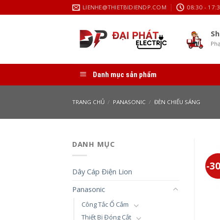
Skip
LIENHE@THIETBIDIENDP.COM
08:30 - 17:
to
content
Sh
Phạ
Danh mục sản phẩm
TRANG CHỦ
/
PANASONIC
/
ĐÈN CHIẾU SÁNG
DANH MỤC
-3
Dây Cáp Điện Lion
Panasonic
Công Tắc Ổ Cắm
Thiết Bị Đóng Cắt