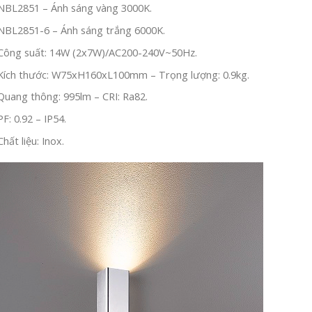
NBL2851 – Ánh sáng vàng 3000K.
NBL2851-6 – Ánh sáng trắng 6000K.
Công suất: 14W (2x7W)/AC200-240V~50Hz.
Kích thước: W75xH160xL100mm – Trọng lượng: 0.9kg.
Quang thông: 995lm – CRI: Ra82.
PF: 0.92 – IP54.
Chất liệu: Inox.