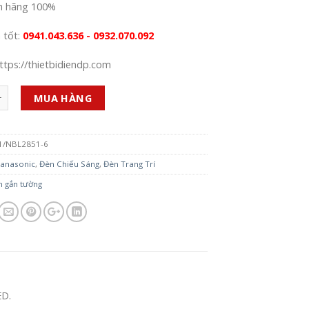
h hãng 100%
á tốt:
0941.043.636 - 0932.070.092
ttps://thietbidiendp.com
MUA HÀNG
1/NBL2851-6
anasonic
,
Đèn Chiếu Sáng
,
Đèn Trang Trí
n gắn tường
ED.