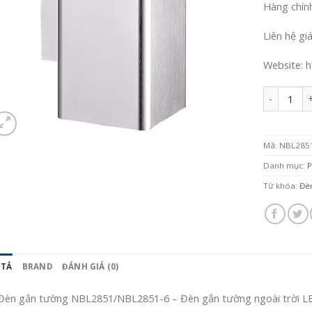
Hàng chín
Liên hệ gi
Website: h
Số lượng
Mã:
NBL285
Danh mục:
P
Từ khóa:
Đè
 TẢ
BRAND
ĐÁNH GIÁ (0)
Đèn gắn tường NBL2851/NBL2851-6 – Đèn gắn tường ngoài trời L