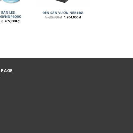
 BÀN LED
ĐÈN SÂN VƯỜN NBB1463
00/NNP60902
1,720,000
₫
1,204,000
₫
0
₫
672,000
₫
NPAGE