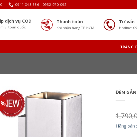
30
0941 043 636 - 0932 070 092
ip dịch vụ COD
Thanh toán
Tư vấn
m vi toàn quốc
Khi nhận hàng TP.HCM
Hotline: 0
TRANG 
ĐÈN GẮN
0%
1,790,
Hãng sản 