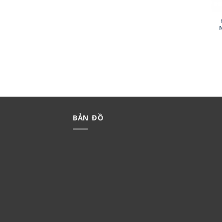
ĐÈN SPOTLIGHT SÂN VƯỜN
ĐÈN LỐI ĐI NSL2781
NSP1669
790,000
₫
553,000
₫
1,580,000
₫
1,106,000
₫
BẢN ĐỒ