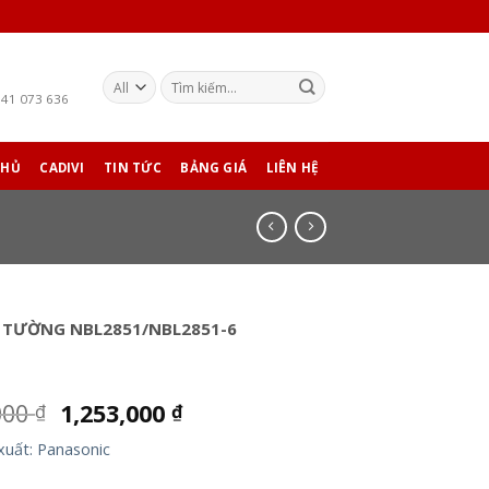
941 073 636
CHỦ
CADIVI
TIN TỨC
BẢNG GIÁ
LIÊN HỆ
 TƯỜNG NBL2851/NBL2851-6
000
1,253,000
₫
₫
xuất: Panasonic