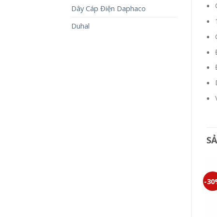
Dây Cáp Điện Daphaco
Duhal
S
-30%
-30%
-3