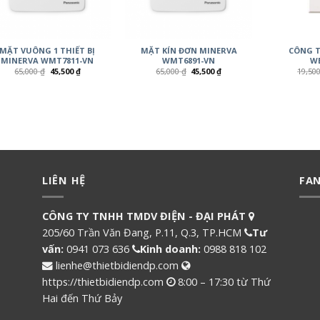
MẶT VUÔNG 1 THIẾT BỊ
MẶT KÍN ĐƠN MINERVA
CÔNG T
MINERVA WMT7811-VN
WMT6891-VN
WE
65,000
₫
45,500
₫
65,000
₫
45,500
₫
19,50
LIÊN HỆ
FA
CÔNG TY TNHH TMDV ĐIỆN - ĐẠI PHÁT
205/60 Trần Văn Đang, P.11, Q.3, TP.HCM
Tư
vấn:
0941 073 636
Kinh doanh:
0988 818 102
lienhe@thietbidiendp.com
https://thietbidiendp.com
8:00 – 17:30 từ Thứ
Hai đến Thứ Bảy