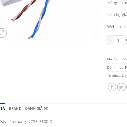
Hàng chín
Liên hệ gi
Website: h
Số lượng
Mã:
NC5E-F
Danh mục:
P
Từ khóa:
Dâ
 TẢ
BRAND
ĐÁNH GIÁ (0)
Dây cáp mạng NC5E-F100 O.