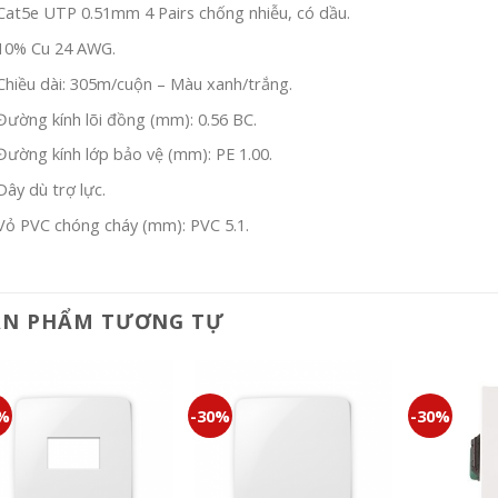
Cat5e UTP 0.51mm 4 Pairs chống nhiễu, có dầu.
10% Cu 24 AWG.
Chiều dài: 305m/cuộn – Màu xanh/trắng.
Đường kính lõi đồng (mm): 0.56 BC.
Đường kính lớp bảo vệ (mm): PE 1.00.
Dây dù trợ lực.
Vỏ PVC chóng cháy (mm): PVC 5.1.
ẢN PHẨM TƯƠNG TỰ
0%
-30%
-30%