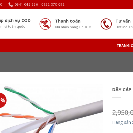
30
0941 043 636 - 0932 070 092
ip dịch vụ COD
Thanh toán
Tư vấn
m vi toàn quốc
Khi nhận hàng TP.HCM
Hotline: 0
TRANG 
DÂY CÁP
0%
2,950,
Hãng sản 