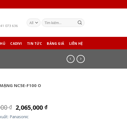
941 073 636
CHỦ
CADIVI
TIN TỨC
BẢNG GIÁ
LIÊN HỆ
 MẠNG NC5E-F100 O
000
2,065,000
₫
₫
xuất: Panasonic