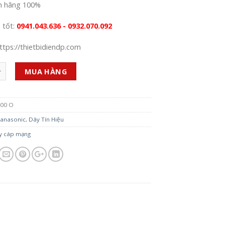
h hãng 100%
á tốt:
0941.043.636 - 0932.070.092
ttps://thietbidiendp.com
MUA HÀNG
100 O
anasonic
,
Dây Tín Hiệu
y cáp mạng