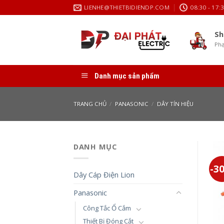
Skip
LIENHE@THIETBIDIENDP.COM
08:30 - 17:
to
content
Sh
Phạ
Danh mục sản phẩm
TRANG CHỦ
/
PANASONIC
/
DÂY TÍN HIỆU
DANH MỤC
-3
Dây Cáp Điện Lion
Panasonic
Công Tắc Ổ Cắm
Thiết Bị Đóng Cắt