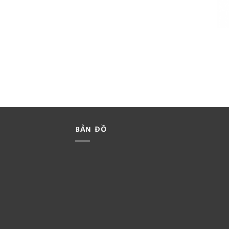
BỘ 2 CÔNG TẮC B MINERVA
CÔNG TẮC HALUMIE
WMT503-VN
WEVH5033-7
165,000
₫
115,500
₫
243,000
₫
170,100
₫
BẢN ĐỒ