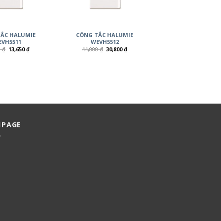
ẮC HALUMIE
CÔNG TẮC HALUMIE
VH5511
WEVH5512
0
₫
13,650
₫
44,000
₫
30,800
₫
NPAGE