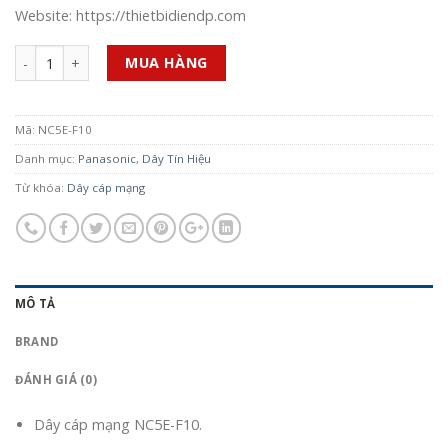
Website: https://thietbidiendp.com
Số lượng
MUA HÀNG
Mã:
NC5E-F10
Danh mục:
Panasonic
,
Dây Tín Hiệu
Từ khóa:
Dây cáp mạng
MÔ TẢ
BRAND
ĐÁNH GIÁ (0)
Dây cáp mạng NC5E-F10.