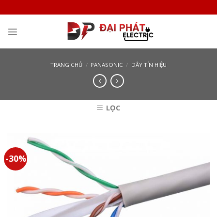
Skip
to
content
TRANG CHỦ
/
PANASONIC
/
DÂY TÍN HIỆU
LỌC
-30%