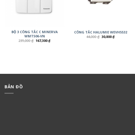
BỘ 3 CÔNG TẮC C MINERVA
CÔNG TẮC HALUMIE WEVH5532
WMT506-VN
44,000
₫
30,800
₫
239,000
₫
167,300
₫
BẢN ĐỒ