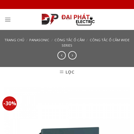
Skip
to
content
TRANG CHỦ
/
PANASONIC
/
CÔNG TẮC Ổ CẮM
/
CÔNG TẮC Ổ CẮM WIDE
SERIES
LỌC
-30%