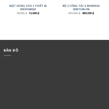
MẶT DÙNG CHO 2 THIẾT BỊ
BỘ 2 CÔNG TẮC E MINERVA
WEVH68020
WMT596-VN
18,000
₫
12,600
₫
699,000
₫
489,300
₫
BẢN ĐỒ