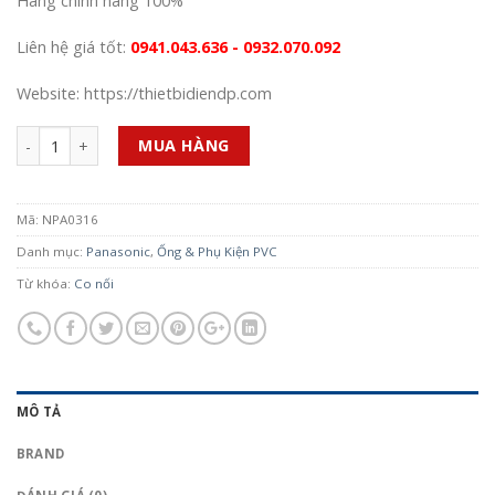
Hàng chính hãng 100%
Liên hệ giá tốt:
0941.043.636 - 0932.070.092
Website: https://thietbidiendp.com
Số lượng
MUA HÀNG
Mã:
NPA0316
Danh mục:
Panasonic
,
Ống & Phụ Kiện PVC
Từ khóa:
Co nối
MÔ TẢ
BRAND