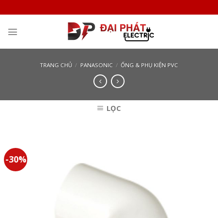
Skip
to
content
TRANG CHỦ
/
PANASONIC
/
ỐNG & PHỤ KIỆN PVC
LỌC
-30%