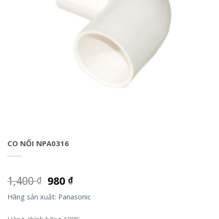
CO NỐI NPA0316
1,400
980
₫
₫
Hãng sản xuất: Panasonic