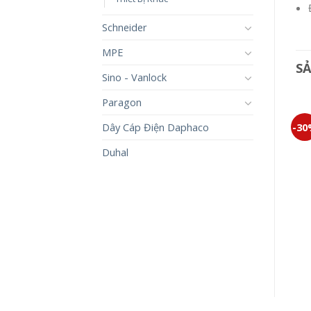
Schneider
MPE
S
Sino - Vanlock
Paragon
Dây Cáp Điện Daphaco
-30%
-30%
-3
Duhal
BỘ 3 CÔNG TẮC C MINERVA
MẶT DÙNG CHO 2 THIẾT BỊ
WMT506-VN
WEVH68020
239,000
₫
167,300
₫
18,000
₫
12,600
₫