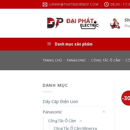
Skip
LIENHE@THIETBIDIENDP.COM
08:30 - 17:
to
content
Sh
Phạ
Danh mục sản phẩm
TRANG CHỦ
/
PANASONIC
/
CÔNG TẮC Ổ CẮM
/
CÔ
DANH MỤC
-3
Dây Cáp Điện Lion
Panasonic
Công Tắc Ổ Cắm
Công Tắc Ổ Cắm Minerva