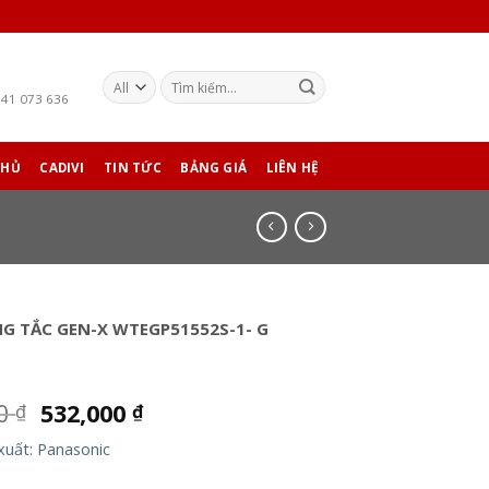
941 073 636
CHỦ
CADIVI
TIN TỨC
BẢNG GIÁ
LIÊN HỆ
NG TẮC GEN-X WTEGP51552S-1- G
00
532,000
₫
₫
xuất: Panasonic