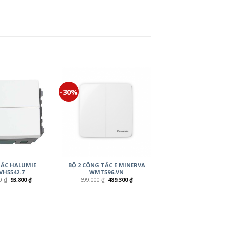
-30%
ẮC HALUMIE
BỘ 2 CÔNG TẮC E MINERVA
VH5542-7
WMT596-VN
00
₫
93,800
₫
699,000
₫
489,300
₫