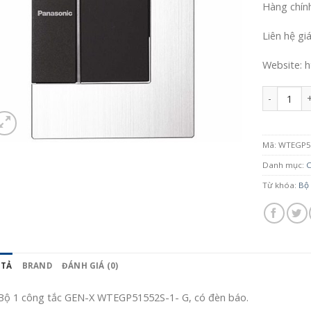
Hàng chín
Liên hệ gi
Website: h
Số lượng
Mã:
WTEGP5
Danh mục:
C
Từ khóa:
Bộ 
 TẢ
BRAND
ĐÁNH GIÁ (0)
Bộ 1 công tắc GEN-X WTEGP51552S-1- G, có đèn báo.