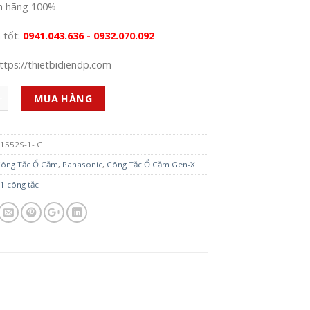
h hãng 100%
á tốt:
0941.043.636 - 0932.070.092
ttps://thietbidiendp.com
MUA HÀNG
1552S-1- G
ông Tắc Ổ Cắm
,
Panasonic
,
Công Tắc Ổ Cắm Gen-X
1 công tắc