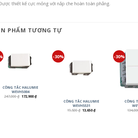
Được thiết kế cực mỏng với nắp che hoàn toàn phẳng.
ẢN PHẨM TƯƠNG TỰ
0%
-30%
-30%
CÔNG TẮC HALUMIE
WEVH5004
247,000
₫
172,900
₫
CÔNG TẮC HALUMIE
CÔNG T
WEVH5531
WE
19,500
₫
13,650
₫
134,0