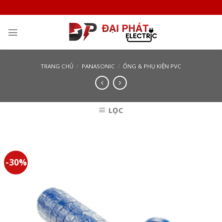
Skip
to
content
TRANG CHỦ
/
PANASONIC
/
ỐNG & PHỤ KIỆN PVC
LỌC
-30%