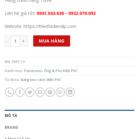
Hàng chính hãng 100%
Liên hệ giá tốt:
0941.043.636 - 0932.070.092
Website: https://thietbidiendp.com
Số lượng
MUA HÀNG
Mã:
FKPC10
Danh mục:
Panasonic
,
Ống & Phụ Kiện PVC
Từ khóa:
Băng keo cách điện PVC
MÔ TẢ
BRAND