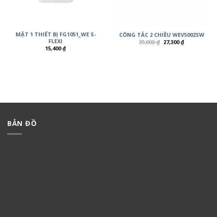
MẶT 1 THIẾT BỊ FG1051_WE S-
CÔNG TẮC 2 CHIỀU WEV5002SW
FLEXI
39,000
₫
27,300
₫
15,400
₫
BẢN ĐỒ