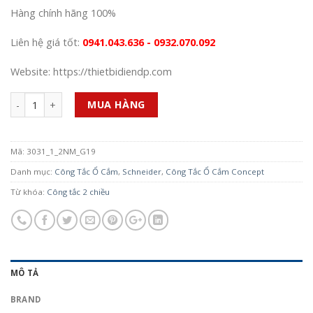
Hàng chính hãng 100%
Liên hệ giá tốt:
0941.043.636 - 0932.070.092
Website: https://thietbidiendp.com
Số lượng
MUA HÀNG
Mã:
3031_1_2NM_G19
Danh mục:
Công Tắc Ổ Cắm
,
Schneider
,
Công Tắc Ổ Cắm Concept
Từ khóa:
Công tắc 2 chiều
MÔ TẢ
BRAND