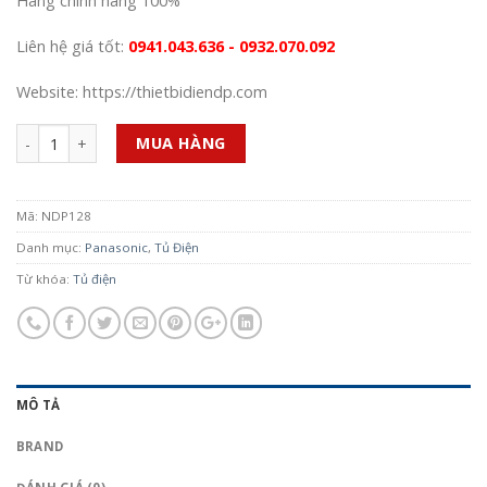
Hàng chính hãng 100%
Liên hệ giá tốt:
0941.043.636 - 0932.070.092
Website: https://thietbidiendp.com
Số lượng
MUA HÀNG
Mã:
NDP128
Danh mục:
Panasonic
,
Tủ Điện
Từ khóa:
Tủ điện
MÔ TẢ
BRAND