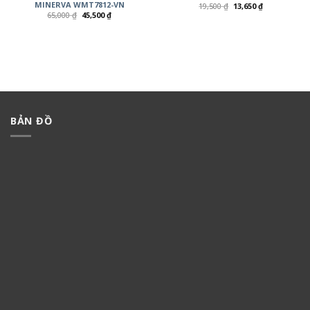
MINERVA WMT7812-VN
19,500
₫
13,650
₫
65,000
₫
45,500
₫
BẢN ĐỒ