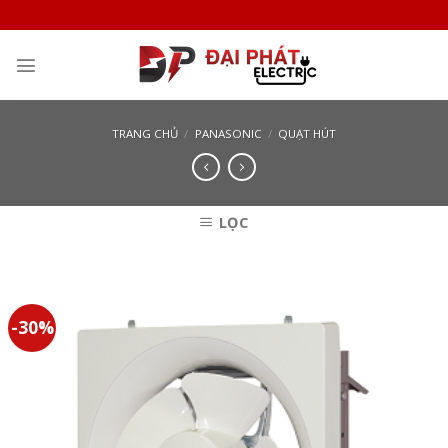
Skip
to
content
TRANG CHỦ
/
PANASONIC
/
QUẠT HÚT
LỌC
-30%