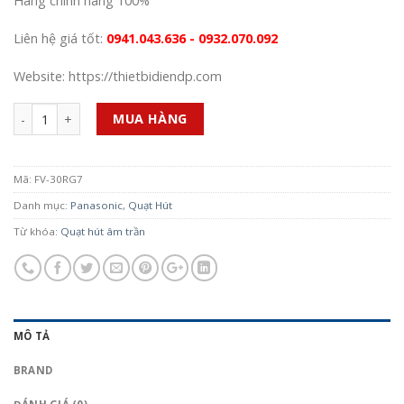
Hàng chính hãng 100%
Liên hệ giá tốt:
0941.043.636 - 0932.070.092
Website: https://thietbidiendp.com
Số lượng
MUA HÀNG
Mã:
FV-30RG7
Danh mục:
Panasonic
,
Quạt Hút
Từ khóa:
Quạt hút âm trần
MÔ TẢ
BRAND