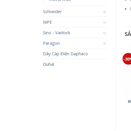
Schneider
MPE
Sino - Vanlock
S
Paragon
Dây Cáp Điện Daphaco
-30%
-30%
-3
Duhal
BỘ 3 CÔNG TẮC B MINERVA
ĐÈN CẢM BIẾN MINERVA
B
WMT505-VN
WMT707-VN
225,000
₫
157,500
₫
2,500,000
₫
1,750,000
₫