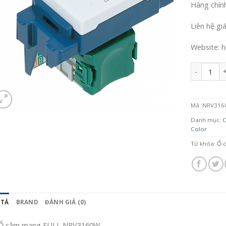
Hàng chín
Liên hệ gi
Website: h
Số lượng
Mã:
NRV316
Danh mục:
C
Color
Từ khóa:
Ổ 
 TẢ
BRAND
ĐÁNH GIÁ (0)
Ổ cắm mạng FULL NRV3160W.