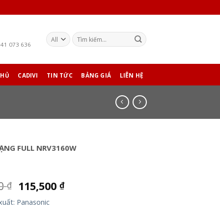
941 073 636
CHỦ
CADIVI
TIN TỨC
BẢNG GIÁ
LIÊN HỆ
ẠNG FULL NRV3160W
00
115,500
₫
₫
xuất: Panasonic