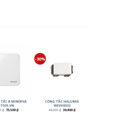
-30%
 TẮC B MINERVA
CÔNG TẮC HALUMIE
T501-VN
WEVH5532
00
₫
73,500
₫
44,000
₫
30,800
₫