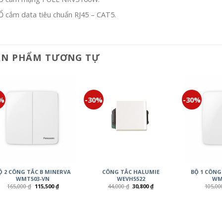
Ổ cắm data tiêu chuẩn RJ45 – CAT5.
ẢN PHẨM TƯƠNG TỰ
0%
-30%
-30%
Ộ 2 CÔNG TẮC B MINERVA
CÔNG TẮC HALUMIE
BỘ 1 CÔNG
WMT503-VN
WEVH5522
WM
165,000
₫
115,500
₫
44,000
₫
30,800
₫
105,0