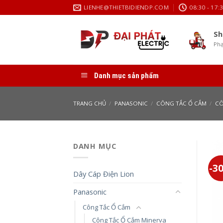
Skip
LIENHE@THIETBIDIENDP.COM
08:30 - 17:
to
content
Sh
Phạ
Danh mục sản phẩm
TRANG CHỦ
/
PANASONIC
/
CÔNG TẮC Ổ CẮM
/
CÔ
DANH MỤC
-3
Dây Cáp Điện Lion
Panasonic
Công Tắc Ổ Cắm
Công Tắc Ổ Cắm Minerva