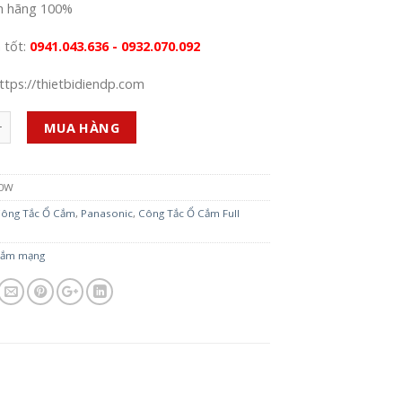
h hãng 100%
á tốt:
0941.043.636 - 0932.070.092
ttps://thietbidiendp.com
MUA HÀNG
0W
ông Tắc Ổ Cắm
,
Panasonic
,
Công Tắc Ổ Cắm Full
cắm mạng