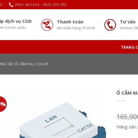
30
0941 043 636 - 0932 070 092
ip dịch vụ COD
Thanh toán
Tư vấn
m vi toàn quốc
Khi nhận hàng TP.HCM
Hotline: 0
TRANG 
NG TẮC Ổ CẮM FULL COLOR
Ổ CẮM M
0%
165,0
Hãng sản 