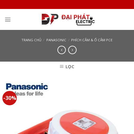
Skip
to
content
TRANG CHỦ
/
PANASONIC
/
PHÍCH CẮM & Ổ CẮM PCE
LỌC
-30%