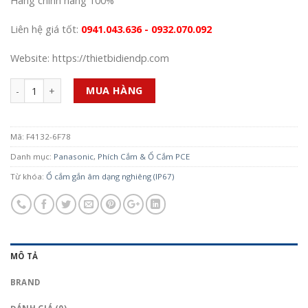
Hàng chính hãng 100%
Liên hệ giá tốt:
0941.043.636 - 0932.070.092
Website: https://thietbidiendp.com
Số lượng
MUA HÀNG
Mã:
F4132-6F78
Danh mục:
Panasonic
,
Phích Cắm & Ổ Cắm PCE
Từ khóa:
Ổ cắm gắn âm dạng nghiêng (IP67)
MÔ TẢ
BRAND