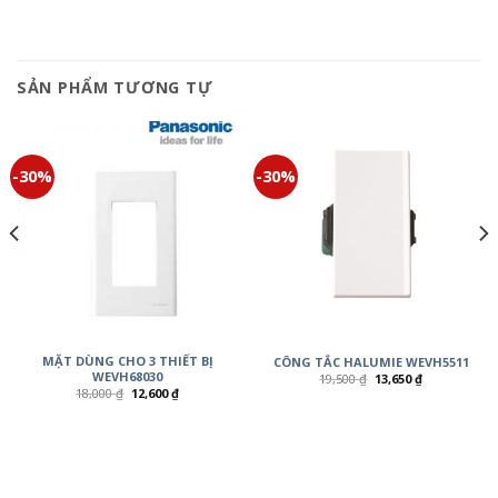
SẢN PHẨM TƯƠNG TỰ
-30%
-30%
MẶT DÙNG CHO 3 THIẾT BỊ
CÔNG TẮC HALUMIE WEVH5511
WEVH68030
19,500
₫
13,650
₫
18,000
₫
12,600
₫