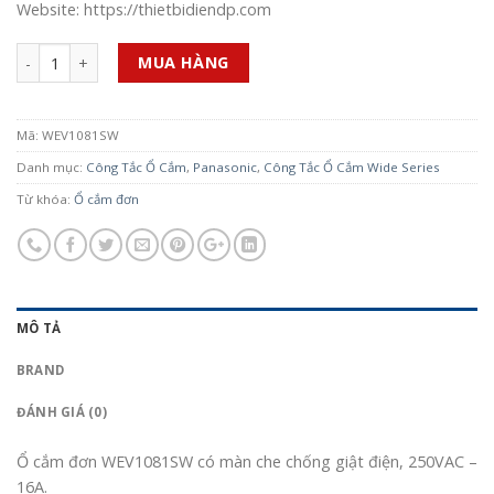
Website: https://thietbidiendp.com
Số lượng
MUA HÀNG
Mã:
WEV1081SW
Danh mục:
Công Tắc Ổ Cắm
,
Panasonic
,
Công Tắc Ổ Cắm Wide Series
Từ khóa:
Ổ cắm đơn
MÔ TẢ
BRAND
ĐÁNH GIÁ (0)
Ổ cắm đơn WEV1081SW có màn che chống giật điện, 250VAC –
16A.