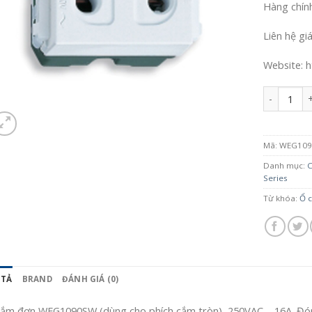
Hàng chín
Liên hệ gi
Website: h
Số lượng
Mã:
WEG10
Danh mục:
C
Series
Từ khóa:
Ổ 
 TẢ
BRAND
ĐÁNH GIÁ (0)
ắm đơn WEG1090SW (dùng cho phích cắm tròn), 250VAC – 16A. Đóng