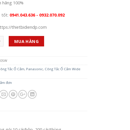
h hãng 100%
á tốt:
0941.043.636 - 0932.070.092
ttps://thietbidiendp.com
MUA HÀNG
90SW
ông Tắc Ổ Cắm
,
Panasonic
,
Công Tắc Ổ Cắm Wide
cắm đơn
 gói 10 cái/hộp, 200 cái/thùng