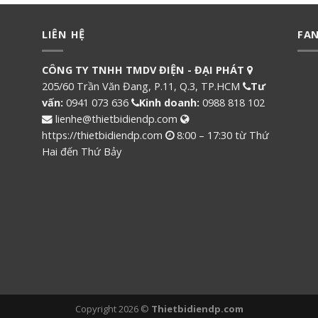
LIÊN HỆ
FA
CÔNG TY TNHH TMDV ĐIỆN - ĐẠI PHÁT
205/60 Trần Văn Đang, P.11, Q.3, TP.HCM
Tư
vấn:
0941 073 636
Kinh doanh:
0988 818 102
lienhe@thietbidiendp.com
https://thietbidiendp.com
8:00 – 17:30 từ Thứ
Hai đến Thứ Bảy
Copyright 2026 ©
Thietbidiendp.com