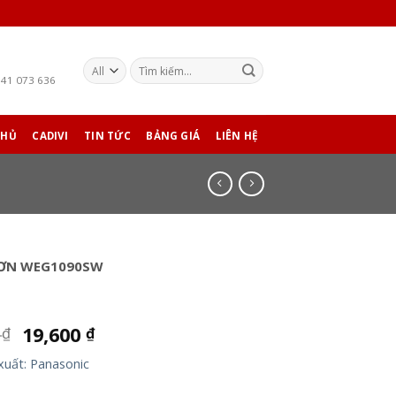
941 073 636
CHỦ
CADIVI
TIN TỨC
BẢNG GIÁ
LIÊN HỆ
ƠN WEG1090SW
0
19,600
₫
₫
xuất: Panasonic