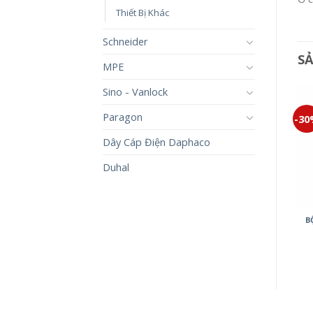
Thiết Bị Khác
Schneider
S
MPE
Sino - Vanlock
Paragon
-30%
-30%
-3
Dây Cáp Điện Daphaco
Duhal
CÔNG TẮC HALUMIE
WEVH5004
247,000
₫
172,900
₫
MẶT VUÔNG 2 THIẾT BỊ
B
MINERVA WMT7812-VN
65,000
₫
45,500
₫