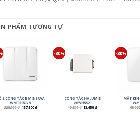
ẢN PHẨM TƯƠNG TỰ
0%
-30%
-30%
Ộ 3 CÔNG TẮC B MINERVA
CÔNG TẮC HALUMIE
MẶT KÍN
WMT505-VN
WEVH5521
WMT
225,000
₫
157,500
₫
19,500
₫
13,650
₫
65,00