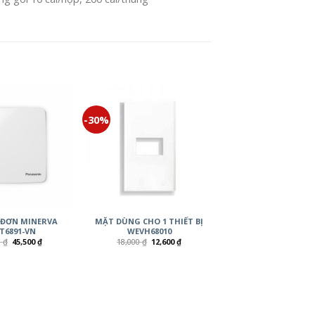
-30%
 ĐƠN MINERVA
MẶT DÙNG CHO 1 THIẾT BỊ
6891-VN
WEVH68010
0
₫
45,500
₫
18,000
₫
12,600
₫