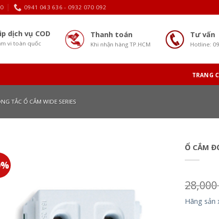
30
0941 043 636 - 0932 070 092
ip dịch vụ COD
Thanh toán
Tư vấn
m vi toàn quốc
Khi nhận hàng TP.HCM
Hotline: 0
TRANG 
NG TẮC Ổ CẮM WIDE SERIES
Ổ CẮM Đ
0%
28,00
Hãng sản 