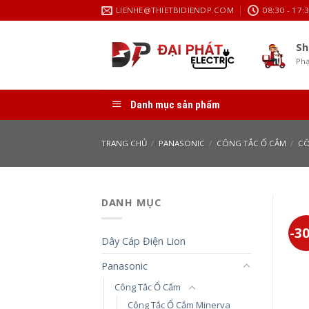
Skip
LIENHE@THIETBIDIENDP.COM
08:30 - 17:
to
content
Sh
Phạ
Danh mục sản phẩm
TRANG CHỦ
/
PANASONIC
/
CÔNG TẮC Ổ CẮM
/
CÔ
DANH MỤC
-3
Dây Cáp Điện Lion
Panasonic
Công Tắc Ổ Cắm
Công Tắc Ổ Cắm Minerva