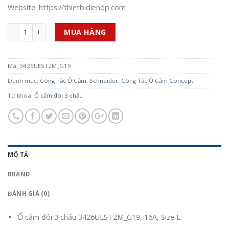
Website: https://thietbidiendp.com
Số lượng
MUA HÀNG
Mã:
3426UEST2M_G19
Danh mục:
Công Tắc Ổ Cắm
,
Schneider
,
Công Tắc Ổ Cắm Concept
Từ khóa:
Ổ cắm đôi 3 chấu
MÔ TẢ
BRAND
ĐÁNH GIÁ (0)
Ổ cắm đôi 3 chấu 3426UEST2M_G19, 16A, Size L.