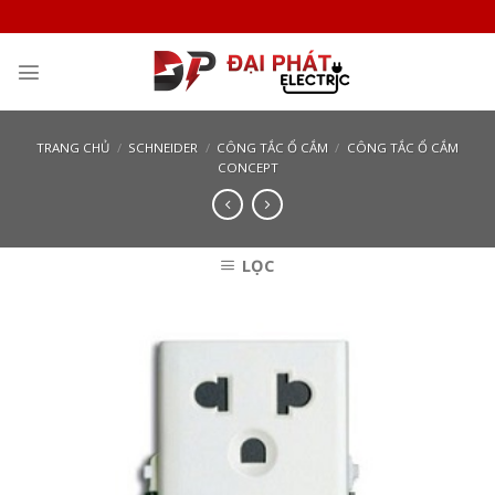
Skip
to
content
TRANG CHỦ
/
SCHNEIDER
/
CÔNG TẮC Ổ CẮM
/
CÔNG TẮC Ổ CẮM
CONCEPT
LỌC