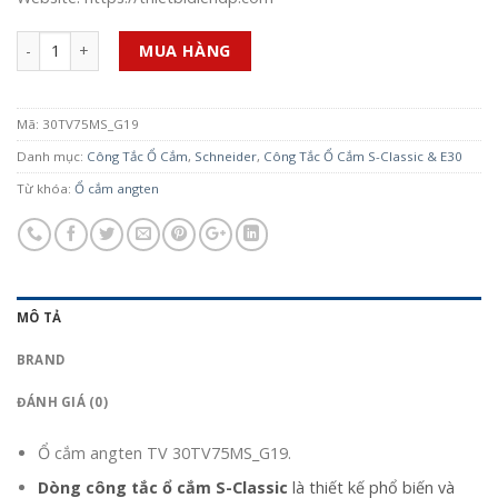
Số lượng
MUA HÀNG
Mã:
30TV75MS_G19
Danh mục:
Công Tắc Ổ Cắm
,
Schneider
,
Công Tắc Ổ Cắm S-Classic & E30
Từ khóa:
Ổ cắm angten
MÔ TẢ
BRAND
ĐÁNH GIÁ (0)
Ổ cắm angten TV
30TV75MS_G19.
Dòng công tắc ổ cắm S-Classic
là thiết kế phổ biến và