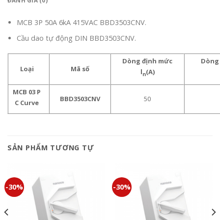
ĐÁNH GIÁ (0)
MCB 3P 50A 6kA 415VAC BBD3503CNV.
Cầu dao tự động DIN BBD3503CNV.
Dòng định mức
Dòng 
Loại
Mã số
l
(A)
n
MCB 03 P
BBD3503CNV
50
C Curve
SẢN PHẨM TƯƠNG TỰ
-30%
-30%