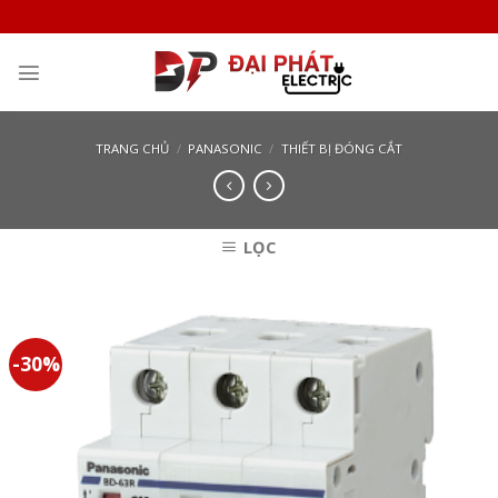
Skip
to
content
TRANG CHỦ
/
PANASONIC
/
THIẾT BỊ ĐÓNG CẮT
LỌC
-30%