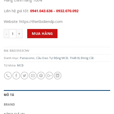
Hàng chính hãng 100%
Liên hệ giá tốt:
0941.043.636 - 0932.070.092
Website: https://thietbidiendp.com
Số lượng
MUA HÀNG
Mã:
BBD3503CNV
Danh mục:
Panasonic
,
Cầu Dao Tự Động MCB
,
Thiết Bị Đóng Cắt
Từ khóa:
MCB
MÔ TẢ
BRAND