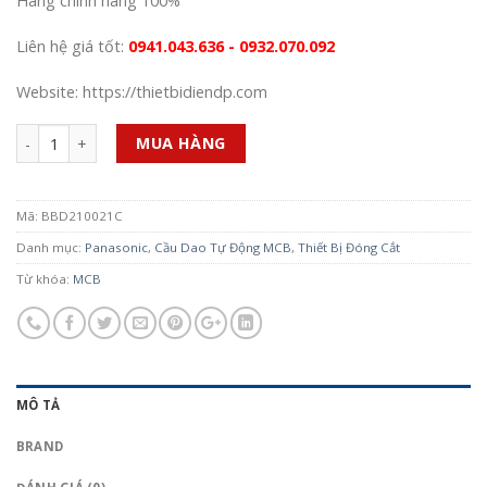
Hàng chính hãng 100%
Liên hệ giá tốt:
0941.043.636 - 0932.070.092
Website: https://thietbidiendp.com
Số lượng
MUA HÀNG
Mã:
BBD210021C
Danh mục:
Panasonic
,
Cầu Dao Tự Động MCB
,
Thiết Bị Đóng Cắt
Từ khóa:
MCB
MÔ TẢ
BRAND