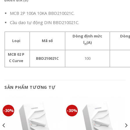
ĐÁNH GIÁ (0)
MCB 2P 100A 10KA BBD210021C.
Cầu dao tự động DIN BBD210021C.
Dòng định mức
Dòng
Loại
Mã số
l
(A)
n
MCB 02 P
BBD210021C
100
C Curve
SẢN PHẨM TƯƠNG TỰ
-30%
-30%