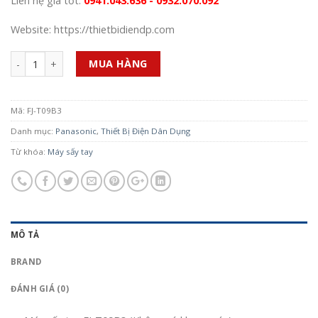
Liên hệ giá tốt:
0941.043.636 - 0932.070.092
Website: https://thietbidiendp.com
Số lượng
MUA HÀNG
Mã:
FJ-T09B3
Danh mục:
Panasonic
,
Thiết Bị Điện Dân Dụng
Từ khóa:
Máy sấy tay
MÔ TẢ
BRAND
ĐÁNH GIÁ (0)