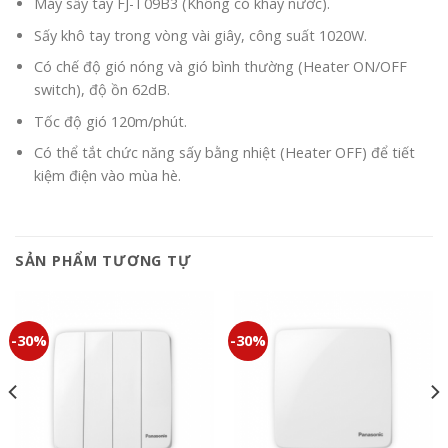
Máy sấy tay FJ-T09B3 (Không có khay nước).
Sấy khô tay trong vòng vài giây, công suất 1020W.
Có chế độ gió nóng và gió bình thường (Heater ON/OFF
switch), độ ồn 62dB.
Tốc độ gió 120m/phút.
Có thể tắt chức năng sấy bằng nhiệt (Heater OFF) để tiết
kiệm điện vào mùa hè.
SẢN PHẨM TƯƠNG TỰ
-30%
-30%