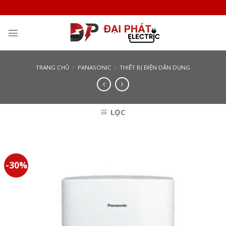
Skip
to
content
TRANG CHỦ
/
PANASONIC
/
THIẾT BỊ ĐIỆN DÂN DỤNG
LỌC
-30%