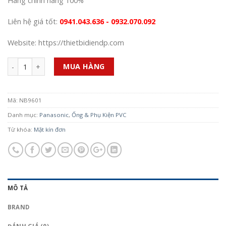
Hàng chính hãng 100%
Liên hệ giá tốt:
0941.043.636 - 0932.070.092
Website: https://thietbidiendp.com
Số lượng
MUA HÀNG
Mã:
NB9601
Danh mục:
Panasonic
,
Ống & Phụ Kiện PVC
Từ khóa:
Mặt kín đơn
MÔ TẢ
BRAND