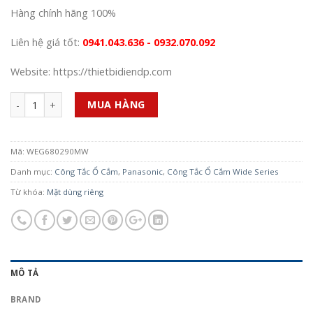
Hàng chính hãng 100%
Liên hệ giá tốt:
0941.043.636 - 0932.070.092
Website: https://thietbidiendp.com
Số lượng
MUA HÀNG
Mã:
WEG680290MW
Danh mục:
Công Tắc Ổ Cắm
,
Panasonic
,
Công Tắc Ổ Cắm Wide Series
Từ khóa:
Mặt dùng riêng
MÔ TẢ
BRAND