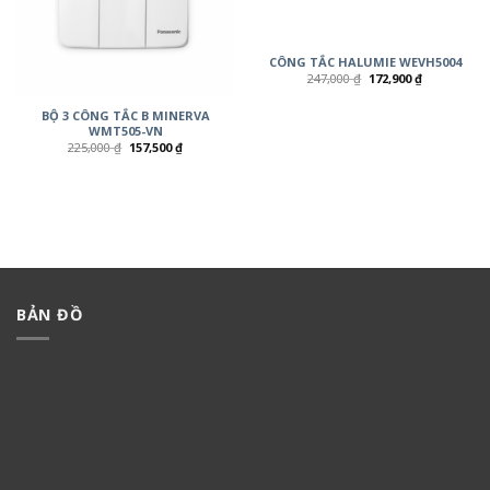
CÔNG TẮC HALUMIE WEVH5004
247,000
₫
172,900
₫
BỘ 3 CÔNG TẮC B MINERVA
WMT505-VN
225,000
₫
157,500
₫
BẢN ĐỒ