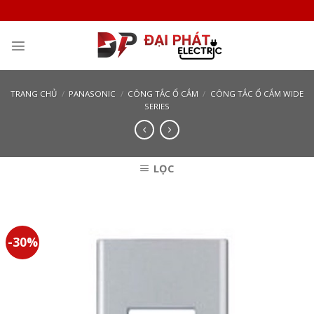
Skip
to
content
TRANG CHỦ
/
PANASONIC
/
CÔNG TẮC Ổ CẮM
/
CÔNG TẮC Ổ CẮM WIDE
SERIES
LỌC
-30%